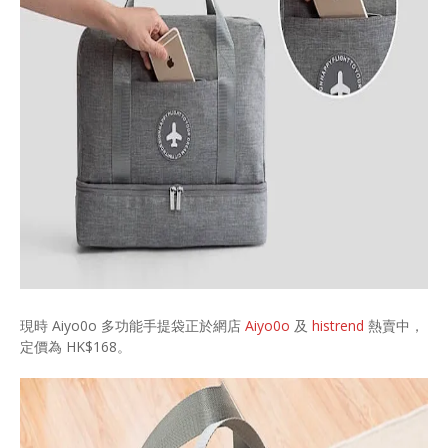
現時 Aiyo0o 多功能手提袋正於網店
Aiyo0o
及
histrend
熱賣中，
定價為 HK$168。