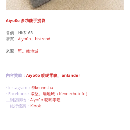
Aiyo0o 多功能手提袋
售價：HK$168
購買：
Aiyo0o
、
histrend
來源：
堅。離地城
內容贊助：
Aiyo0o 哎喲零噢
、
anlander
╴Instagram：
@kennechu
╴Facebook：
@堅。離地城（Kennechu.info）
╴網店購物：
Aiyo0o 哎喲零噢
╴旅行優惠：
Klook