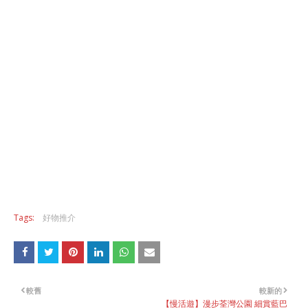
Tags:
好物推介
較舊
較新的
【慢活遊】漫步荃灣公園 細賞藍巴