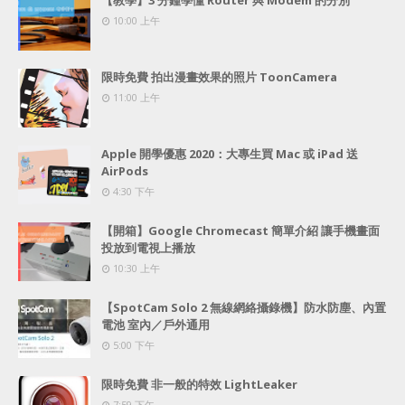
【教學】3 分鐘學懂 Router 與 Modem 的分別
10:00 上午
限時免費 拍出漫畫效果的照片 ToonCamera
11:00 上午
Apple 開學優惠 2020：大專生買 Mac 或 iPad 送
AirPods
4:30 下午
【開箱】Google Chromecast 簡單介紹 讓手機畫面
投放到電視上播放
10:30 上午
【SpotCam Solo 2 無線網絡攝錄機】防水防塵、內置
電池 室內／戶外通用
5:00 下午
限時免費 非一般的特效 LightLeaker
7:59 下午