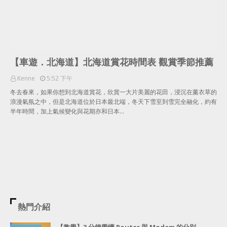
【車遊．北海道】北海道賞花時間表 觀賞季節推薦
Kenne
5:52 下午
冬去春來，如果你想到北海道賞花，欣賞一大片美麗的花田，浸沉在薰衣草的
浪漫氣氛之中，但是北海道位於日本最北端，冬天下雪至到雪完全融化，約有
半年時間，加上氣候變化與花期亦和日本…
熱門介紹