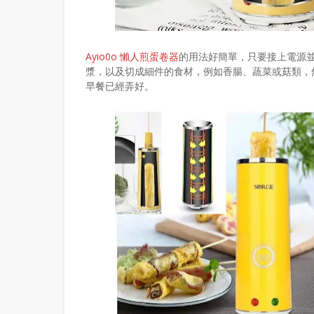
Ayio0o 懶人煎蛋卷器
的用法好簡單，只要接上電源並
漿，以及切成細件的食材，例如香腸、蔬菜或菇類，
早餐已經弄好。