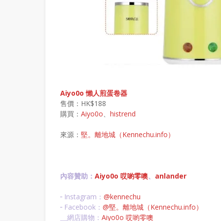
Aiyo0o 懶人煎蛋卷器
售價：HK$188
購買：
Aiyo0o
、
histrend
來源：
堅。離地城（Kennechu.info）
內容贊助：
Aiyo0o 哎喲零噢
、
anlander
╴Instagram：
@kennechu
╴Facebook：
@堅。離地城（Kennechu.info）
╴網店購物：
Aiyo0o 哎喲零噢