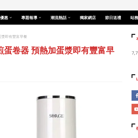
優惠
專題報導
潮流熱話
獨家網店
節日送禮
站
加蛋漿即有豐富早餐
人煎蛋卷器 預熱加蛋漿即有豐富早
7,