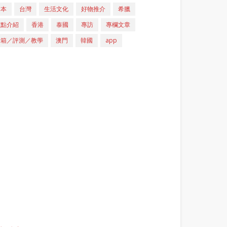
日本
台灣
生活文化
好物推介
希臘
重點介紹
香港
泰國
專訪
專欄文章
開箱／評測／教學
澳門
韓國
app