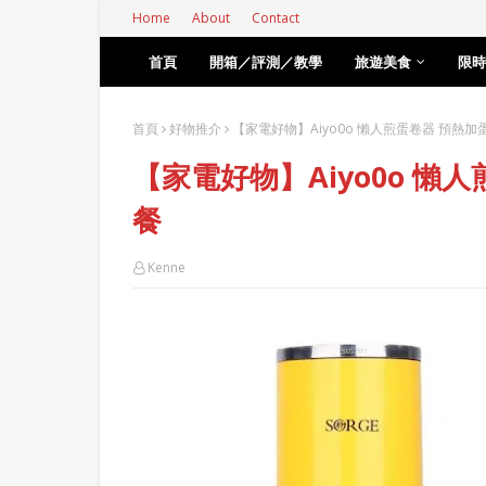
Home
About
Contact
首頁
開箱／評測／教學
旅遊美食
限時
首頁
好物推介
【家電好物】Aiyo0o 懶人煎蛋卷器 預熱
【家電好物】Aiyo0o 懶
餐
Kenne