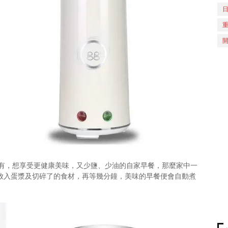
有，想享受更健康美味，又少鹽、少油的自家早餐，那麼家中一
放入蛋漿及切碎了的食材，再等幾分鐘，美味的早餐便會自動煮