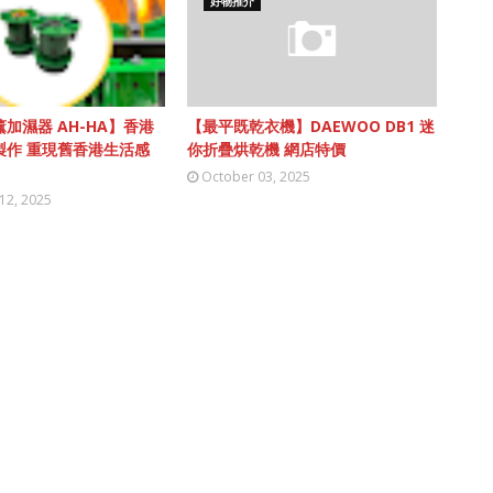
好物推介
加濕器 AH-HA】香港
【最平既乾衣機】DAEWOO DB1 迷
製作 重現舊香港生活感
你折疊烘乾機 網店特價
October 03, 2025
12, 2025