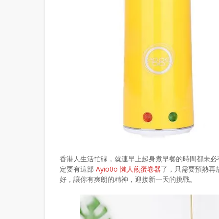
香港人生活忙碌，就連早上起身煮早餐的時間都未必
定要有這部
Ayio0o 懶人煎蛋卷器
了，只需要預熱再
好，讓你有爽朗的精神，迎接新一天的挑戰。