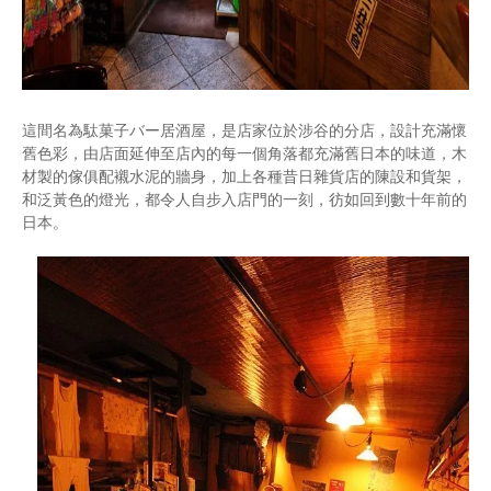
這間名為駄菓子バー居酒屋，是店家位於涉谷的分店，設計充滿懷
舊色彩，由店面延伸至店內的每一個角落都充滿舊日本的味道，木
材製的傢俱配襯水泥的牆身，加上各種昔日雜貨店的陳設和貨架，
和泛黃色的燈光，都令人自步入店門的一刻，彷如回到數十年前的
日本。