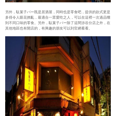
另外，駄菓子バー既是居酒屋，同時也是零食吧，提供的款式更是
多得令人眼花撩亂，最適合一眾愛吃之人，可以在這裡一次過品嚐
到不同口味的零食。另外，駄菓子バー除了這間涉谷分店之外，在
其他地區也有開店的，有興趣的朋友可以到官網看看。