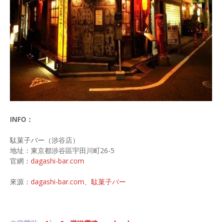
INFO：
駄菓子バー（涉谷店）
地址：東京都涉谷區宇田川町26-5
官網：
dagashi-bar.com
來源：
dagashi-bar.com
、
駄菓子バー