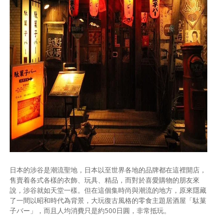
日本的涉谷是潮流聖地，日本以至世界各地的品牌都在這裡開店，
售賣着各式各樣的衣飾、玩具、精品，而對於喜愛購物的朋友來
說，涉谷就如天堂一樣。但在這個集時尚與潮流的地方，原來隱藏
了一間以昭和時代為背景，大玩復古風格的零食主題居酒屋「駄菓
子バー」，而且人均消費只是約500日圓，非常抵玩。