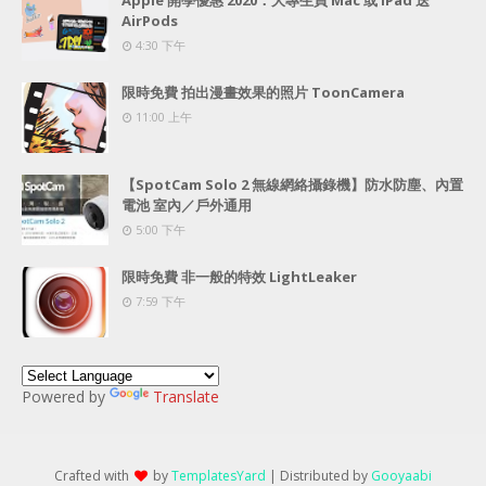
Apple 開學優惠 2020：大專生買 Mac 或 iPad 送
AirPods
4:30 下午
限時免費 拍出漫畫效果的照片 ToonCamera
11:00 上午
【SpotCam Solo 2 無線網絡攝錄機】防水防塵、內置
電池 室內／戶外通用
5:00 下午
限時免費 非一般的特效 LightLeaker
7:59 下午
Powered by
Translate
Crafted with
by
TemplatesYard
| Distributed by
Gooyaabi