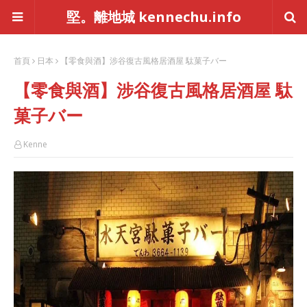
堅。離地城 kennechu.info
首頁
日本
【零食與酒】涉谷復古風格居酒屋 駄菓子バー
【零食與酒】涉谷復古風格居酒屋 駄
菓子バー
Kenne