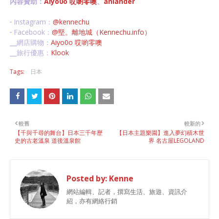
內容贊助：
Aiyo0o 哎喲零噢
、
anlander
╴Instagram：
@kennechu
╴Facebook：
@堅。離地城（Kennechu.info）
╴網店購物：
Aiyo0o 哎喲零噢
╴旅行優惠：
Klook
Tags:
日本
較舊
較新的
【千與千尋的舞台】日本三千年歷
【日本主題樂園】進入夢幻積木世
史的古老溫泉 道後溫泉館
界 名古屋LEGOLAND
Posted by:
Kenne
網站編輯、記者，撰寫生活、旅遊、資訊介
紹，亦有網絡行銷