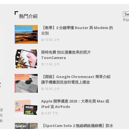
熱門介紹
Po
【教學】3 分鐘學懂 Router 與 Modem 的
分別
10:00 上午
限時免費 拍出漫畫效果的照片
ToonCamera
11:00 上午
【開箱】Google Chromecast 簡單介紹
讓手機畫面投放到電視上播放
賞
10:30 上午
Apple 開學優惠 2020：大專生買 Mac 或
iPad 送 AirPods
浸
4:30 下午
天
和
【SpotCam Solo 2 無線網絡攝錄機】防水