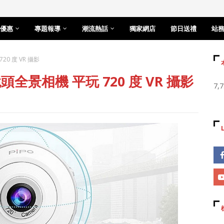
優惠
專題報導
潮流熱話
獨家網店
節日送禮
站
20 度 VR 攝影
頭全景相機 平玩 720 度 VR 攝影
7,