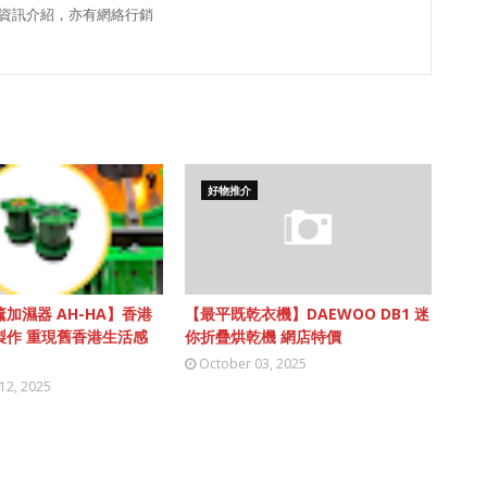
資訊介紹，亦有網絡行銷
好物推介
加濕器 AH-HA】香港
【最平既乾衣機】DAEWOO DB1 迷
製作 重現舊香港生活感
你折疊烘乾機 網店特價
October 03, 2025
12, 2025