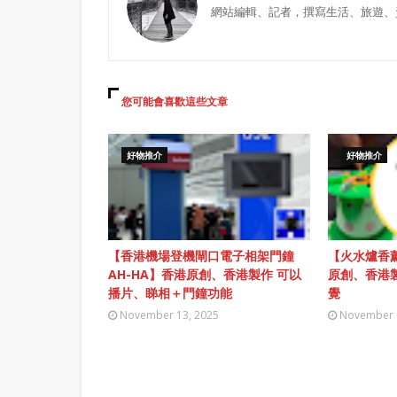
網站編輯、記者，撰寫生活、旅遊、
您可能會喜歡這些文章
好物推介
好物推介
【香港機場登機閘口電子相架門鐘
【火水爐香薰
AH-HA】香港原創、香港製作 可以
原創、香港
播片、睇相＋門鐘功能
覺
November 13, 2025
November 