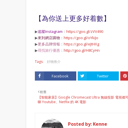
【為你送上更多好着數】
▶
追蹤Instagram
：
https://goo.gl/zVV490
▶
來到網店購物
：
https://goo.gl/oYkiJo
▶
更多品牌情報
：
https://goo.gl/eJtHXg
▶
尋找旅行優惠
：
http://goo.gl/H8CyHn
Tags:
好物推介
Facebook
Twitter
較舊
【智能家居】Google Chromecast Ultra 無線投影 電視都
睇 Youtube、Netflix 的 4K 電影
Posted by:
Kenne