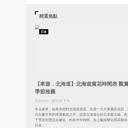
精選焦點
日本
【車遊．北海道】北海道賞花時間表 觀
季節推薦
Kenne
5:52 下午
冬去春來，如果你想到北海道賞花，欣賞一大片美麗的花田，
沉在薰衣草的浪漫氣氛之中，但是北海道位於日本最北端，冬
下雪至到雪完全融化，約有半年時間，加上氣候變化與花期亦
日本…