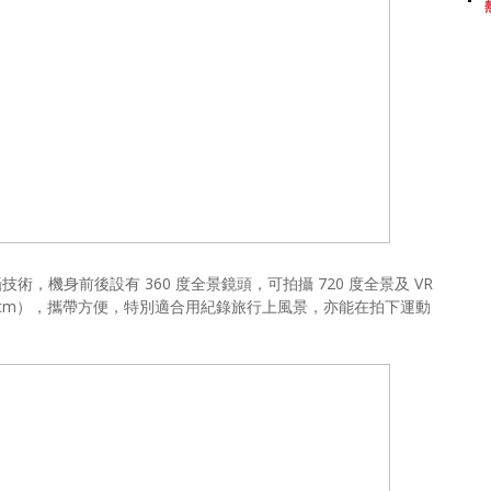
清拍攝技術，機身前後設有 360 度全景鏡頭，可拍攝 720 度全景及 VR
x 4.8 cm），攜帶方便，特別適合用紀錄旅行上風景，亦能在拍下運動