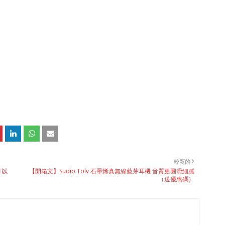
較新的
可以
【開箱文】Sudio Tolv 石墨烯真無線藍芽耳機 音質更圓滑細膩
（送優惠碼）