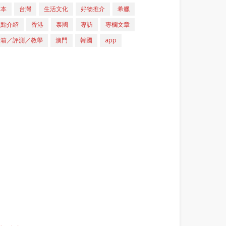
日本
台灣
生活文化
好物推介
希臘
重點介紹
香港
泰國
專訪
專欄文章
開箱／評測／教學
澳門
韓國
app