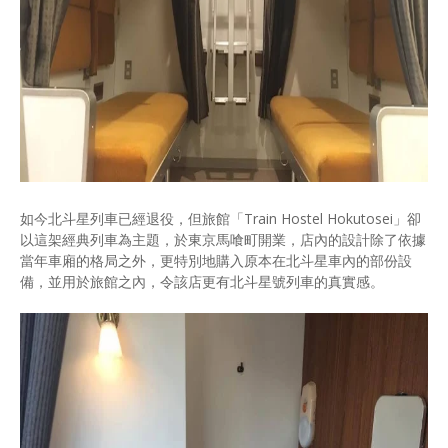
如今北斗星列車已經退役，但旅館「Train Hostel Hokutosei」卻
以這架經典列車為主題，於東京馬喰町開業，店內的設計除了依據
當年車廂的格局之外，更特別地購入原本在北斗星車內的部份設
備，並用於旅館之內，令該店更有北斗星號列車的真實感。