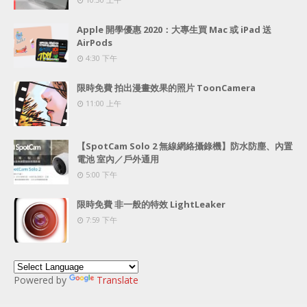
Apple 開學優惠 2020：大專生買 Mac 或 iPad 送
AirPods
4:30 下午
限時免費 拍出漫畫效果的照片 ToonCamera
11:00 上午
【SpotCam Solo 2 無線網絡攝錄機】防水防塵、內置
電池 室內／戶外通用
5:00 下午
限時免費 非一般的特效 LightLeaker
7:59 下午
Powered by
Translate