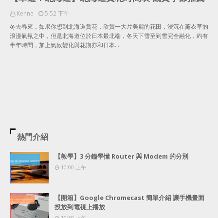
Kenne
5:52 下午
冬去春來，如果你想到北海道賞花，欣賞一大片美麗的花田，浸沉在薰衣草的
浪漫氣氛之中，但是北海道位於日本最北端，冬天下雪至到雪完全融化，約有
半年時間，加上氣候變化與花期亦和日本…
熱門介紹
【教學】3 分鐘學懂 Router 與 Modem 的分別
10:00 上午
【開箱】Google Chromecast 簡單介紹 讓手機畫面
投放到電視上播放
10:30 上午