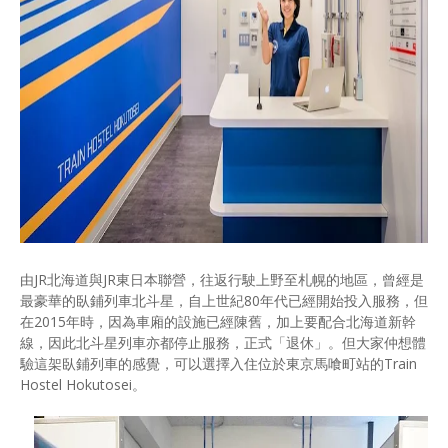
由JR北海道與JR東日本聯營，往返行駛上野至札幌的地區，曾經是
最豪華的臥鋪列車北斗星，自上世紀80年代已經開始投入服務，但
在2015年時，因為車廂的設施已經陳舊，加上要配合北海道新幹
線，因此北斗星列車亦都停止服務，正式「退休」。但大家仲想體
驗這架臥鋪列車的感覺，可以選擇入住位於東京馬喰町站的Train
Hostel Hokutosei。