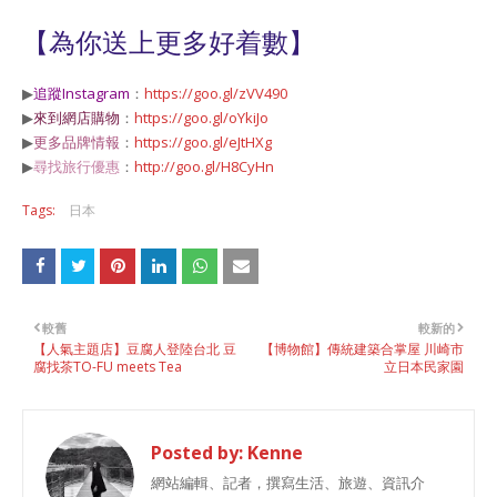
【為你送上更多好着數】
▶
追蹤Instagram
：
https://goo.gl/zVV490
▶
來到網店購物
：
https://goo.gl/oYkiJo
▶
更多品牌情報
：
https://goo.gl/eJtHXg
▶
尋找旅行優惠
：
http://goo.gl/H8CyHn
Tags:
日本
較舊
較新的
【人氣主題店】豆腐人登陸台北 豆
【博物館】傳統建築合掌屋 川崎市
腐找茶TO-FU meets Tea
立日本民家園
Posted by:
Kenne
網站編輯、記者，撰寫生活、旅遊、資訊介