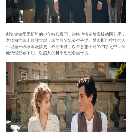
劇集會由愛因斯坦的少年時代展開，當時他決定放棄於德國升學，
選擇前往瑞士攻讀大學，因而與父親發生爭拗。愛因斯坦往後的人
生經歷一段段浪漫情史、政治風波，以至意想不到的鬥爭之中，但
他依然堅毅不屈，以超凡的科學思想名垂千古。