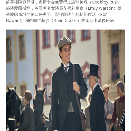
前幕後陣容鼎盛，奧斯卡金像獎得主謝菲路殊（Geoffrey Rush）
飾演愛因斯坦，英國著名女演員艾蜜莉華森（Emily Watson）扮
演愛因斯坦的第二任妻子，製作團隊則包括朗侯活（Ron
Howard）和白賴仁基沙（Brian Grazer）等奧斯卡幕後班底。