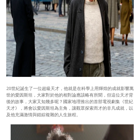
20世紀誕生了一位超級天才，他就是在科學上用輝煌的成就影響萬
世的愛因斯坦，大家對於他的相對論應該略有所聞，但這位天才背
後的故事，大家又知幾多呢？國家地理推出的首部電視劇集《世紀
天才》，將會以愛因斯坦為主角，讓觀眾探索而才的非凡成就，以
及他充滿激情與錯綜複雜的人生旅程。