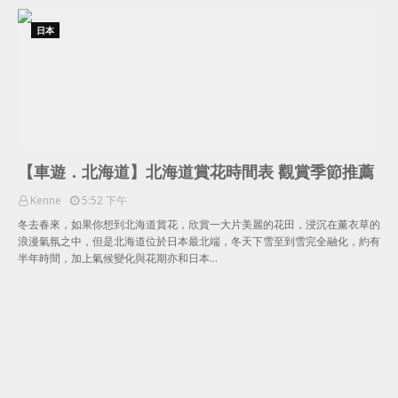
日本
【車遊．北海道】北海道賞花時間表 觀賞季節推薦
Kenne
5:52 下午
冬去春來，如果你想到北海道賞花，欣賞一大片美麗的花田，浸沉在薰衣草的
浪漫氣氛之中，但是北海道位於日本最北端，冬天下雪至到雪完全融化，約有
半年時間，加上氣候變化與花期亦和日本…