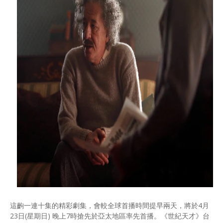
這齣一連十集的精彩劇集，會較全球首播時間提早兩天，將於4月
23日(星期日) 晚上7時搶先於亞太地區率先首播。《世紀天才》台