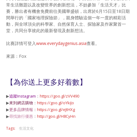
常生活難題以及改變世界的創新想法，不妨參加「生活天才」比
賽，勝出者有機會免費前往美國華盛頓，出席於6月15日至18日期
間舉行的「國家地理探險節」，親身體驗這個一年一度的精彩活
動，與全球頂尖的科學家、自然保育人士、探險家及作家聚首一
堂，共同分享彼此的最新發現及創新想法。
比賽詳情可登入
www.everydaygenius.asia
查看。
來源：Fox
【為你送上更多好着數】
▶
追蹤Instagram
：
https://goo.gl/zVV490
▶
來到網店購物
：
https://goo.gl/oYkiJo
▶
更多品牌情報
：
https://goo.gl/eJtHXg
▶
尋找旅行優惠
：
http://goo.gl/H8CyHn
Tags:
生活文化