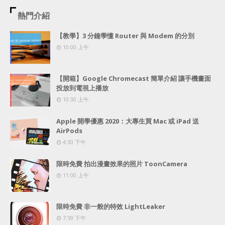
熱門介紹
【教學】3 分鐘學懂 Router 與 Modem 的分別
10:00 上午
【開箱】Google Chromecast 簡單介紹 讓手機畫面
投放到電視上播放
10:30 上午
Apple 開學優惠 2020：大專生買 Mac 或 iPad 送
AirPods
4:30 下午
限時免費 拍出漫畫效果的照片 ToonCamera
11:00 上午
限時免費 非一般的特效 LightLeaker
7:59 下午