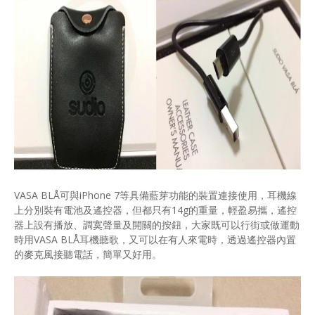
VASA BLÅ可與iPhone 7等具備藍芽功能的裝置連接使用，耳機線
上分別裝有電池及遙控器，但都只有14g的重量，輕盈易攜，遙控
器上設有播放、調寞聲量及開關的按鈕，大家既可以行街或做運動
時用VASA BLÅ耳機聽歌，又可以在有人來電時，透過遙控器內置
的麥克風接聽電話，簡單又好用。