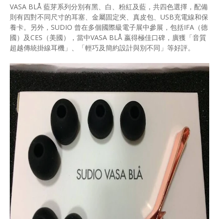
VASA BLÅ 藍芽系列分別有黑、白、粉紅及藍，共四色選擇，配備
則有四對不同尺寸的耳塞、金屬固定夾、真皮包、USB充電線和保
養卡。另外，SUDIO 曾在多個國際級電子展中參展，包括IFA（德
國）及CES（美國），當中VASA BLÅ 嬴得極佳口碑，廣獲「音質
超越傳統掛線耳機」、「輕巧及簡約設計與別不同」等好評。