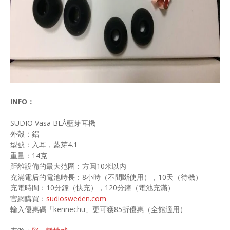
INFO：
SUDIO Vasa BLÅ藍芽耳機
外殼：鋁
型號：入耳，藍芽4.1
重量：14克
距離設備的最大范圍：方圓10米以內
充滿電后的電池時長：8小時（不間斷使用），10天（待機）
充電時間：10分鐘（快充），120分鐘（電池充滿）
官網購買：
sudiosweden.com
輸入優惠碼「kennechu」更可獲85折優惠（全館適用）