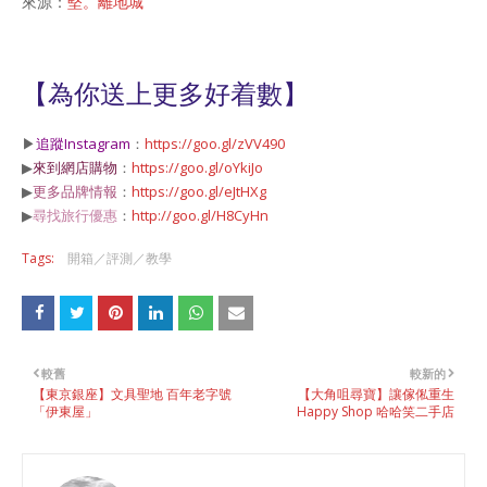
來源：
堅。離地城
【為你送上更多好着數】
▶
追蹤Instagram
：
https://goo.gl/zVV490
▶
來到網店購物
：
https://goo.gl/oYkiJo
▶
更多品牌情報
：
https://goo.gl/eJtHXg
▶
尋找旅行優惠
：
http://goo.gl/H8CyHn
Tags:
開箱／評測／教學
較舊
較新的
【東京銀座】文具聖地 百年老字號
【大角咀尋寶】讓傢俬重生
「伊東屋」
Happy Shop 哈哈笑二手店