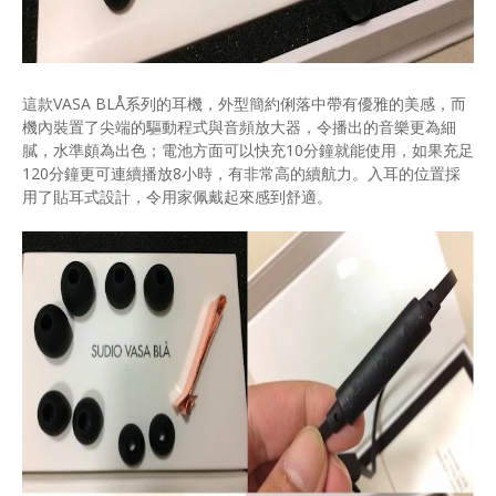
這款VASA BLÅ系列的耳機，外型簡約俐落中帶有優雅的美感，而
機內裝置了尖端的驅動程式與音頻放大器，令播出的音樂更為細
膩，水準頗為出色；電池方面可以快充10分鐘就能使用，如果充足
120分鐘更可連續播放8小時，有非常高的續航力。入耳的位置採
用了貼耳式設計，令用家佩戴起來感到舒適。