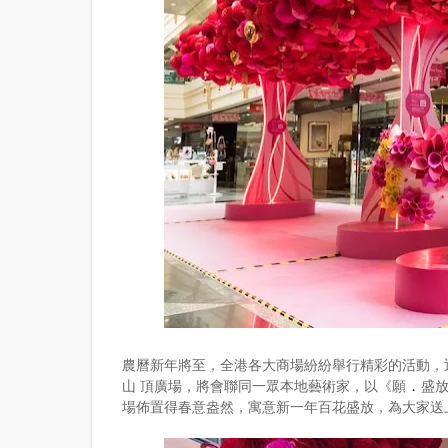
農曆新年將至，全港各大商場紛紛舉行精彩的活動，
山 頂廣場，將會聯同一眾本地藝術家，以《願
盛
．
場佈置得春意盎然，寓意新一年百花盛放，為大家送