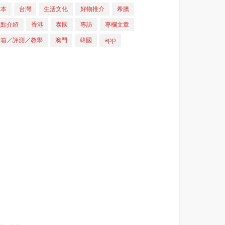
日本
台灣
生活文化
好物推介
希臘
重點介紹
香港
泰國
專訪
專欄文章
開箱／評測／教學
澳門
韓國
app