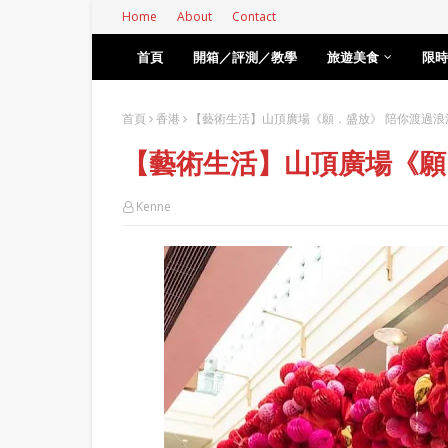
Home
About
Contact
首頁
開箱／評測／教學
旅遊美食
限時
首頁
香港
【藝術生活】山頂廣場《願．盛放》 陪你渡過浪
【藝術生活】山頂廣場《願
Kenne