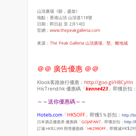
山頂廣場《願
盛放》
．
地點：香港山頂 山頂道118號
日期：即日起 至 2月14日
官網：
www.thepeakgalleria.com
來源：
The Peak Galleria 山頂廣場
、
堅。離地城
＠＠ 廣告優惠 ＠＠
Klook客路旅行優惠：
http://goo.gl/H8CyHn
HisTrend.hk 優惠碼「
kenne423
」即獲折扣
～～送你優惠碼～～
Hotels.com
「
HK5OFF
」即獲5％折扣：
http://
日本酒店優惠券 優惠碼「
GOJAPAN7
」即獲折扣：
http:/
HK$29
訂滿 HK$2,999 用埋優惠碼「
HK299OFF
」即獲減