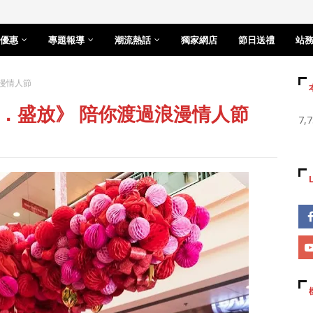
優惠
專題報導
潮流熱話
獨家網店
節日送禮
站
漫情人節
．盛放》 陪你渡過浪漫情人節
7,