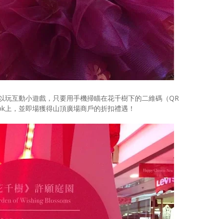
以玩互動小遊戲，只要用手機掃瞄在花千樹下的二維碼（QR
book上，並即場獲得山頂廣場商戶的折扣禮遇！