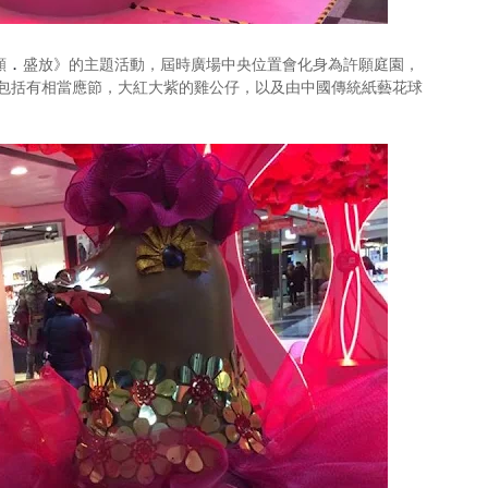
願
盛放》的主題活動，屆時廣場中央位置會化身為許願庭園，
．
包括有相當應節，大紅大紫的雞公仔，以及由中國傳統紙藝花球