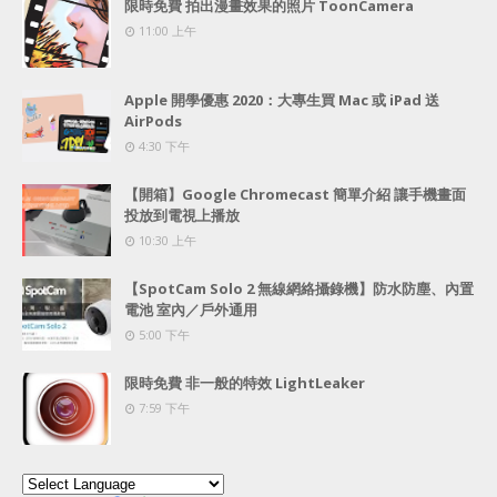
限時免費 拍出漫畫效果的照片 ToonCamera
11:00 上午
Apple 開學優惠 2020：大專生買 Mac 或 iPad 送
AirPods
4:30 下午
【開箱】Google Chromecast 簡單介紹 讓手機畫面
投放到電視上播放
10:30 上午
【SpotCam Solo 2 無線網絡攝錄機】防水防塵、內置
電池 室內／戶外通用
5:00 下午
限時免費 非一般的特效 LightLeaker
7:59 下午