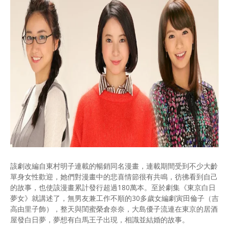
該劇改編自東村明子連載的暢銷同名漫畫，連載期間受到不少大齡
單身女性歡迎，她們對漫畫中的悲喜情節很有共鳴，彷彿看到自己
的故事，也使該漫畫累計發行超過180萬本。至於劇集《東京白日
夢女》就講述了，無男友兼工作不順的30多歲女編劇寅田倫子（吉
高由里子飾），整天與閨蜜榮倉奈奈，大島優子流連在東京的居酒
屋發白日夢，夢想有白馬王子出現，相識並結婚的故事。