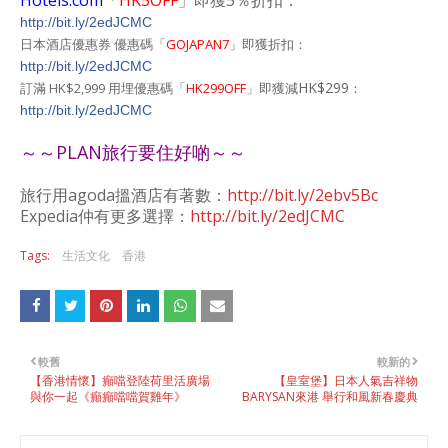
Hotels.com
「
HK5OFF
」即獲5％折扣：
http://bit.ly/2edJCMC
日本酒店優惠券 優惠碼「
GOJAPAN7
」即獲折扣：
http://bit.ly/2edJCMC
HK$299
訂滿 HK$2,999 用埋優惠碼「
HK299OFF
」即獲減
：
http://bit.ly/2edJCMC
～～PLAN旅行要住好啲～～
旅行用agoda搵酒店有著數：
http://bit.ly/2ebv5Bc
Expedia仲有更多選擇：
http://bit.ly/2edJCMC
Tags:
生活文化
香港
較舊
較新的
【香港情懷】癲噹登陸荷里活廣場
【皇室堡】日本人氣吉祥物
與你一起《癲癲噹噹賀雞年》
BARYSAN來港 舉行和風新春慶典