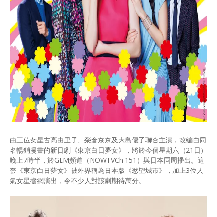
由三位女星吉高由里子、榮倉奈奈及大島優子聯合主演，改編自同
名暢銷漫畫的新日劇《東京白日夢女》，將於今個星期六（21日）
晚上7時半，於GEM頻道（NOWTVCh 151）與日本同周播出。這
套《東京白日夢女》被外界稱為日本版《慾望城市》，加上3位人
氣女星擔網演出，令不少人對該劇期待萬分。