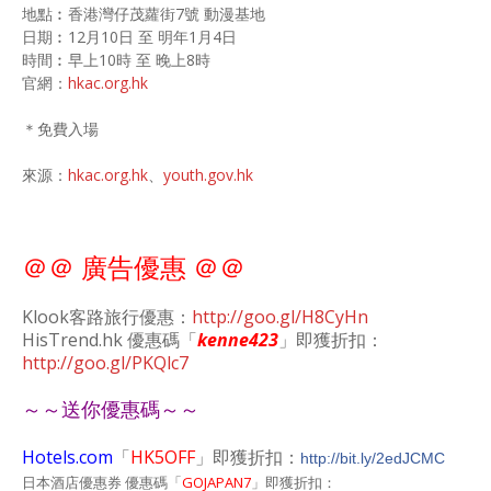
地點︰香港灣仔茂蘿街7號 動漫基地
日期︰12月10日 至 明年1月4日
時間︰早上10時 至 晚上8時
官網：
hkac.org.hk
＊免費入場
來源：
hkac.org.hk
、
youth.gov.hk
＠＠ 廣告優惠 ＠＠
Klook客路旅行優惠：
http://goo.gl/H8CyHn
HisTrend.hk 優惠碼「
kenne423
」即獲折扣：
http://goo.gl/PKQlc7
～～送你優惠碼～～
Hotels.com
「
HK5OFF
」即獲折扣：
http://bit.ly/2edJCMC
日本酒店優惠券 優惠碼「
GOJAPAN7
」即獲折扣：