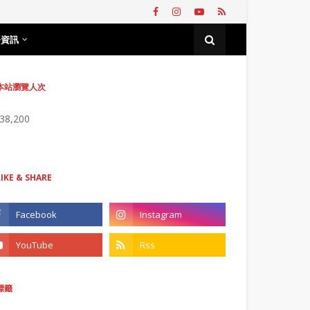
務資訊
本站瀏覽人次
738,200
LIKE & SHARE
標籤