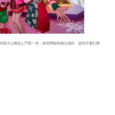
可以換領海洋公園成人門票一張，親身體驗熱爆全城的「超時空魔幻匯