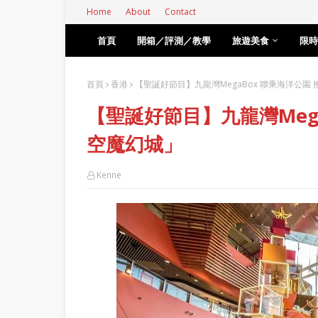
Home
About
Contact
首頁
開箱／評測／教學
旅遊美食
限時
首頁
香港
【聖誕好節目】九龍灣MegaBox 聯乘海洋公園
【聖誕好節目】九龍灣Meg
空魔幻城」
Kenne