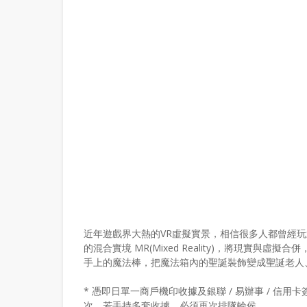
近年遊戲界大熱的VR虛擬實景，相信很多人都曾經玩過，
的混合實境 MR(Mixed Reality)，將現實與虛
手上的魔法棒，把魔法箱內的聖誕裝飾變成聖誕老人
* 憑即日單一商戶機印收據及銀聯 / 易辦事 / 信用
次，若手持多套收據，必須再次排隊輪侯