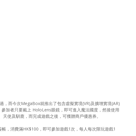
而今次MegaBox就推出了包含虛擬實境(VR)及擴增實境(AR)
擬合併，參加者只要戴上 HoloLens眼鏡，即可進入魔法國度，然後使用
、天使及馴鹿，而完成遊戲之後，可獲贈商戶優惠券。
卡簽帳，消費滿HK$100，即可參加遊戲1次，每人每次限玩遊戲1