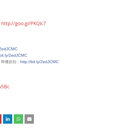
：
http://goo.gl/PKQlc7
ly/2edJCMC
/bit.ly/2edJCMC
」即獲折扣：
http://bit.ly/2edJCMC
bv5Bc