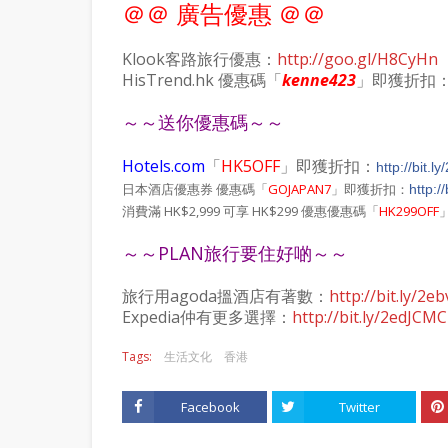
＠＠ 廣告優惠 ＠＠
Klook客路旅行優惠：
http://goo.gl/H8CyHn
HisTrend.hk 優惠碼「
kenne423
」即獲折扣
～～送你優惠碼～～
Hotels.com
「
HK5OFF
」即獲折扣：
http://bit.
日本酒店優惠券 優惠碼「
GOJAPAN7
」即獲折扣：
http:/
消費滿 HK$2,999 可享 HK$299 優惠優惠碼「
HK299OFF
～～PLAN旅行要住好啲～～
旅行用agoda搵酒店有著數：
http://bit.ly/2e
Expedia仲有更多選擇：
http://bit.ly/2edJCMC
Tags:
生活文化
香港
Facebook
Twitter