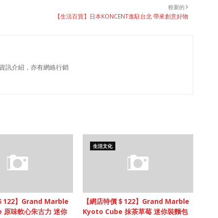
較新的
【生活百貨】日本KONCENT進駐台北 帶來創意好物
資訊介紹，亦有網絡行銷
生活文化
22】Grand Marble
【網店特價＄122】Grand Marble
ube 原味軟心朱古力 迷你
Kyoto Cube 抹茶草莓 迷你裝麵包