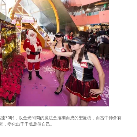
出高達30呎，以金光閃閃的魔法盒推砌而成的聖誕樹，而當中仲會有
宮，變化出千千萬萬個自己。