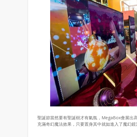
聖誕節當然要有聖誕樹才有氣氛，MegaBox會展
充滿奇幻魔法效果，只要置身其中就如進入了魔幻鏡