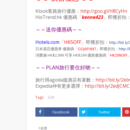
Klook客路旅行優惠：
http://goo.gl/H8CyHn
HisTrend.hk 優惠碼「
kenne423
」即獲折扣
～～送你優惠碼～～
Hotels.com
「
HK5OFF
」即獲折扣：
http://bit.
日本酒店優惠券 優惠碼「
GOJAPAN7
」即獲折扣：
http:/
消費滿 HK$2,999 可享 HK$299 優惠優惠碼「
HK299OFF
～～PLAN旅行要住好啲～～
旅行用agoda搵酒店有著數：
http://bit.ly/2e
Expedia仲有更多選擇：
http://bit.ly/2edJCMC
Tags:
日本
Facebook
Twitter
較舊