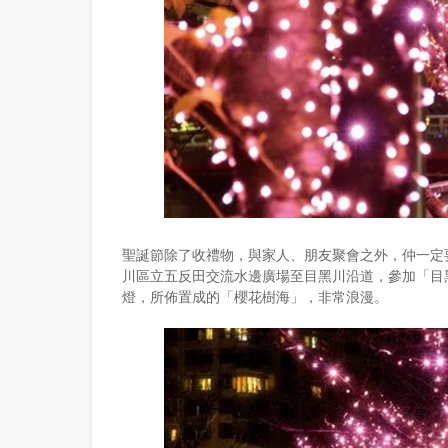
聖誕節除了收禮物，與家人、朋友聚會之外，仲一定
川區立五反田交流水邊廣場至目黑川沿道，參加「目黑
燈，所佈置成的「櫻花樹海」，非常浪漫。