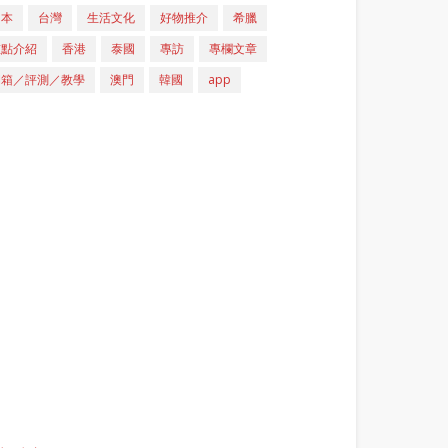
日本
台灣
生活文化
好物推介
希臘
重點介紹
香港
泰國
專訪
專欄文章
開箱／評測／教學
澳門
韓國
app