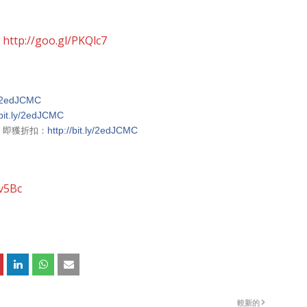
：
http://goo.gl/PKQlc7
ly/2edJCMC
/bit.ly/2edJCMC
」即獲折扣：
http://bit.ly/2edJCMC
bv5Bc
較新的