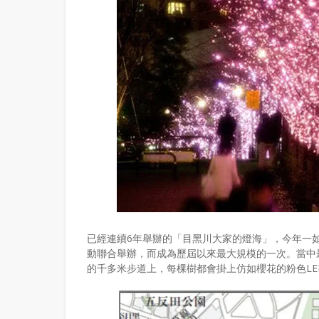
已經連續6年舉辦的「目黑川大家的燈海」，今年一
動聯合舉辦，而成為歷屆以來最大規模的一次。當中
的千多米步道上，每棵樹都會掛上仿如櫻花的粉色L