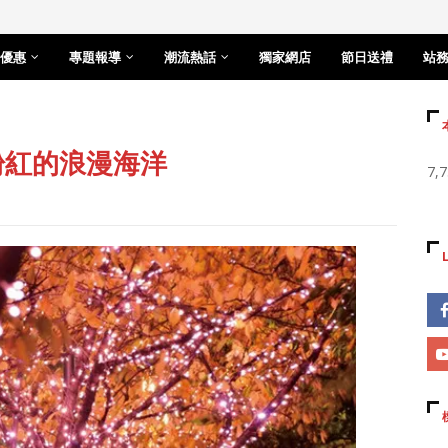
優惠
專題報導
潮流熱話
獨家網店
節日送禮
站
粉紅的浪漫海洋
7,