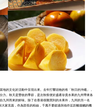
當地的文化於活動中呈現出來。去年打響頭炮的有「秋日的沖繩」，
分力。秋天是豐收的季節，是次秋祭便於盛產珍貴水果的九州帶來各
自九州而來的鮮味。除了在香港很難買到的水果外，九州的另一名
動當日現身與大家見面，作為部長的粉絲，千萬不要錯過與他作近距離接觸的機