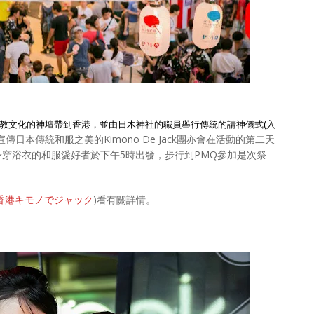
教文化的神壇帶到香港，並由日木神社的職員舉行傳統的請神儀式(入
宣傳日本傳統和服之美的Kimono De Jack團亦會在活動的第二天
衆身穿浴衣的和服愛好者於下午5時出發，步行到PMQ參加是次祭
 HK 香港キモノでジャック
)看有關詳情。