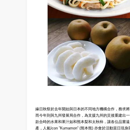
緣日秋祭於去年開始與日本的不同地方機構合作，務求將
而今年則與九州發展局合作，為支援九州的災後重建出一
款合時的水果和果汁如和熊本梨和太秋柿，讓各位品嘗遠
產，人氣Icon ”Kumamon” (熊本熊) 亦會於活