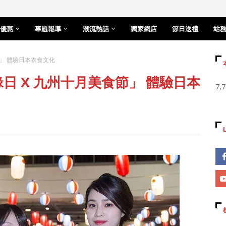
優惠
專題報導
潮流熱話
獨家網店
節日送禮
站
節」 體驗日本衣食文化
日 X 九州十月美食節」 體驗日本
7,