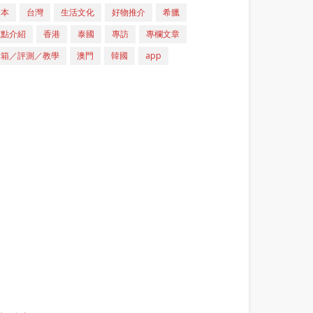
日本
台灣
生活文化
好物推介
希臘
重點介紹
香港
泰國
專訪
專欄文章
開箱／評測／教學
澳門
韓國
app