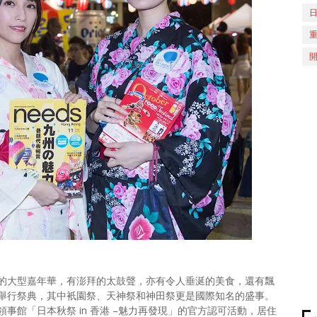
的大型嘉年華，有澎拜的太鼓聲，亦有令人垂涎的美食，還有飄
舉行祭典，其中衹園祭、天神祭和神田祭更是國際知名的盛事。
館「日本秋祭 in 香港 –魅力再發現」的官方認可活動，居住