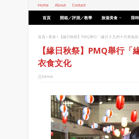
Home
About
Contact
首頁
開箱／評測／教學
旅遊美食
限時
首頁
香港
【緣日秋祭】PMQ舉行「緣日 X 九州十月美食
【緣日秋祭】PMQ舉行「緣
衣食文化
Kenne