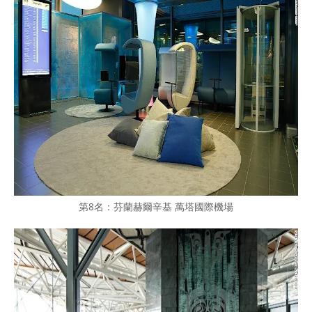
第8名：芬蘭赫爾辛基 萬塔國際機場