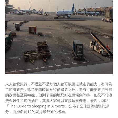
人人都愛旅行，不過並不是每個人都可以說走就走的能力，有時為
了節省旅費，除了要隨時留意特價機票之外，還有可能要乘搭凌晨
的夜機甚至要轉機，但到了目的地只好在機場內等待，但又不想浪
費金錢住半晚的酒店，其實大家可以直接睡在機場。最近，網站
「The Guide to Sleeping in Airports」公佈了全球國際機場的評
分，而排名前10的就是最舒適的機場。