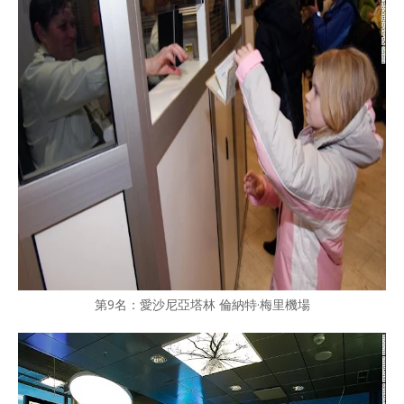
第9名：愛沙尼亞塔林 倫納特·梅里機場