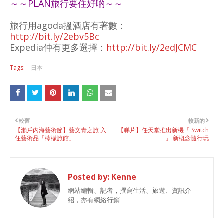
～～PLAN旅行要住好啲～～
旅行用agoda搵酒店有著數：
http://bit.ly/2ebv5Bc
Expedia仲有更多選擇：
http://bit.ly/2edJCMC
Tags:
日本
較舊
較新的
【瀨戶內海藝術節】藝文青之旅 入
【睇片】任天堂推出新機「 Switch
住藝術品「檸檬旅館」
」 新概念隨行玩
Posted by:
Kenne
網站編輯、記者，撰寫生活、旅遊、資訊介
紹，亦有網絡行銷