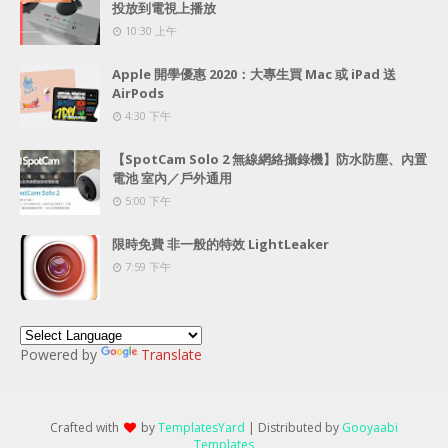
投放到電視上播放
10:30 上午
Apple 開學優惠 2020：大專生買 Mac 或 iPad 送
AirPods
4:30 下午
【SpotCam Solo 2 無線網絡攝錄機】防水防塵、內置
電池 室內／戶外通用
5:00 下午
限時免費 非一般的特效 LightLeaker
7:59 下午
Powered by
Translate
Crafted with
by
TemplatesYard
| Distributed by
Gooyaabi
Templates