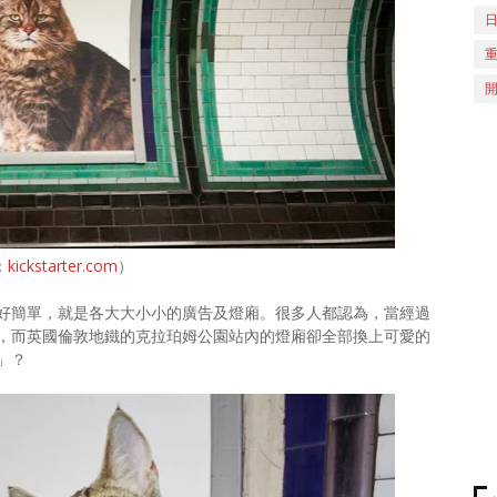
：
kickstarter.com
）
好簡單，就是各大大小小的廣告及燈廂。很多人都認為，當經過
，而英國倫敦地鐵的克拉珀姆公園站內的燈廂卻全部換上可愛的
」？