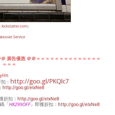
：
kickstarter.com
）
akeover Service
＠ 廣告優惠 ＠＠
＝＝＝＝＝＝＝＝＝＝＝
＝＝＝
＝
＝＝
CyHn
http://goo.gl/PKQlc7
折扣：
：
http://goo.gl/eIxNe8
獲折扣：
http://goo.gl/eIxNe8
碼「
HK299OFF
」即獲折扣：
http://goo.gl/eIxNe8