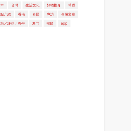
日本
台灣
生活文化
好物推介
希臘
重點介紹
香港
泰國
專訪
專欄文章
開箱／評測／教學
澳門
韓國
app