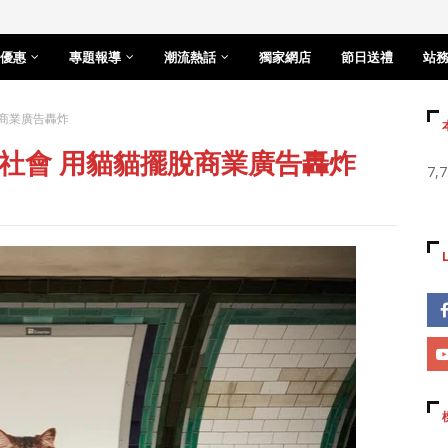
優惠
專題報導
潮流熱話
獨家網店
節日送禮
站
商業廣告轟炸
社會 用貓貓擺脫商業廣告轟炸
7,