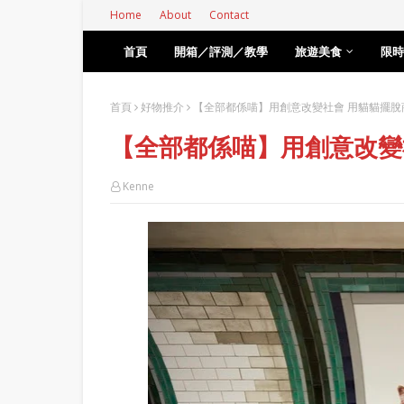
Home
About
Contact
首頁
開箱／評測／教學
旅遊美食
限時
首頁
好物推介
【全部都係喵】用創意改變社會 用貓貓擺脫
【全部都係喵】用創意改變
Kenne