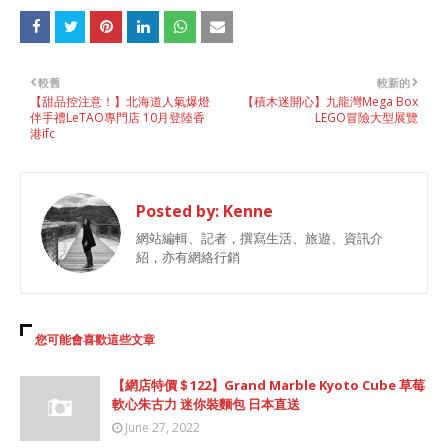
較舊
較新的
【甜品控注意！】北海道人氣爆燈
【積木迷開心】九龍灣Mega Box
伴手禮LeTAO專門店 10月登陸香
LEGO冒險大型展覽
港ifc
Posted by:
Kenne
網站編輯、記者，撰寫生活、旅遊、資訊介
紹，亦有網絡行銷
您可能會喜歡這些文章
【網店特價＄122】Grand Marble Kyoto Cube 草莓
軟心朱古力 迷你裝麵包 日本直送
June 27, 2022