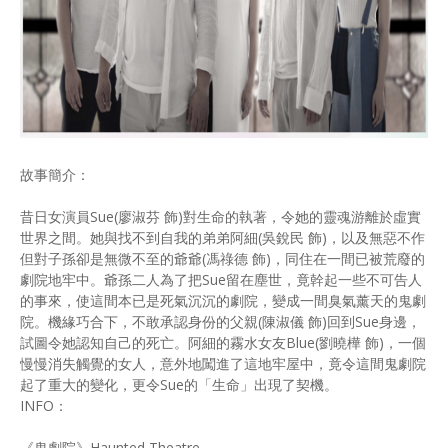
故事簡介：
昔日女演員Sue(廖淑芬 飾)對生命的執著，令她的靈魂游離於虛實
世界之間。她與找不到自我的弟弟阿細(吳銳民 飾)，以及無惡不作
但對子孫卻是無微不至的爺爺(馮祿德 飾)，同住在一間已被荒廢的
劇院地牢中。爺孫二人為了把Sue留在塵世，竟幹起一些不可告人
的事來，使這間本已是死氣沉沉的劇院，變成一間臭氣薰天的鬼劇
院。機緣巧合下，不敢承認身份的父親(陳淑儀 飾)回到Sue身邊，
試圖令她認知自己的死亡。阿細的霧水女友Blue(劉曉樺 飾)，一個
慢慢消失觸覺的女人，意外地闖進了這地牢屋中，竟令這間鬼劇院
起了重大的變化，更令Sue的「生命」出現了契機。
INFO：
《鬼劇院》Haunted Theatre