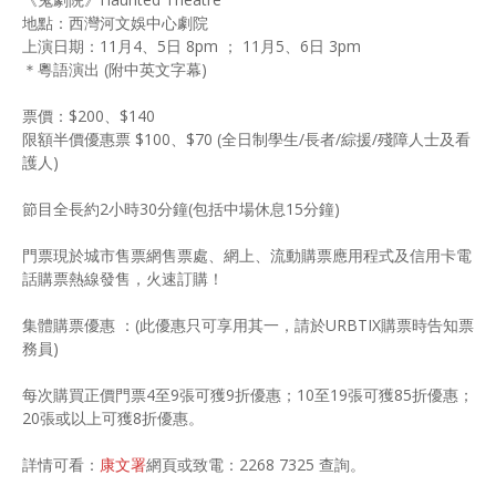
地點：西灣河文娛中心劇院
上演日期：11月4、5日 8pm ； 11月5、6日 3pm
＊粵語演出 (附中英文字幕)
票價：$200、$140
限額半價優惠票 $100、$70 (全日制學生/長者/綜援/殘障人士及看
護人)
節目全長約2小時30分鐘(包括中場休息15分鐘)
門票現於城市售票網售票處、網上、流動購票應用程式及信用卡電
話購票熱線發售，火速訂購！
集體購票優惠 ：(此優惠只可享用其一，請於URBTIX購票時告知票
務員)
每次購買正價門票4至9張可獲9折優惠；10至19張可獲85折優惠；
20張或以上可獲8折優惠。
詳情可看：
康文署
網頁或致電：2268 7325 查詢。