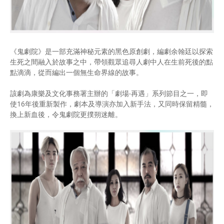
《鬼劇院》是一部充滿神秘元素的黑色原創劇，編劇余翰廷以探索
生死之間融入於故事之中，帶領觀眾追尋人劇中人在生前死後的點
點滴滴，從而編出一個無生命界線的故事。
該劇為康樂及文化事務署主辦的「劇場‧再遇」系列節目之一，即
使16年後重新製作，劇本及導演亦加入新手法，又同時保留精髓，
換上新血後，令鬼劇院更撲朔迷離。