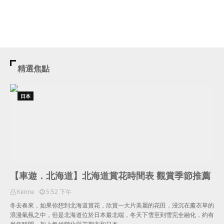
精選焦點
日本
【車遊．北海道】北海道賞花時間表 觀賞季節推薦
Kenne
5:52 下午
冬去春來，如果你想到北海道賞花，欣賞一大片美麗的花田，浸沉在薰衣草的
浪漫氣氛之中，但是北海道位於日本最北端，冬天下雪至到雪完全融化，約有