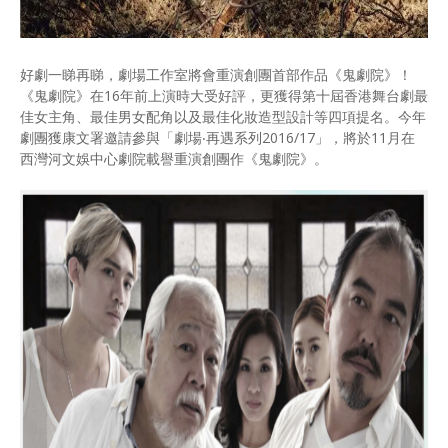
好劇一睇再睇，劇場工作室將會重演創團首部作品《鬼劇院》！
《鬼劇院》在16年前上演時大受好評，更獲得第十屆香港舞台劇最
佳女主角、最佳男女配角以及最佳化妝造型設計等四項提名。今年
劇團獲康文署邀請參與「劇場‧再遇系列2016/17」，將於11月在
西灣河文娛中心劇院載譽重演創團作《鬼劇院》。