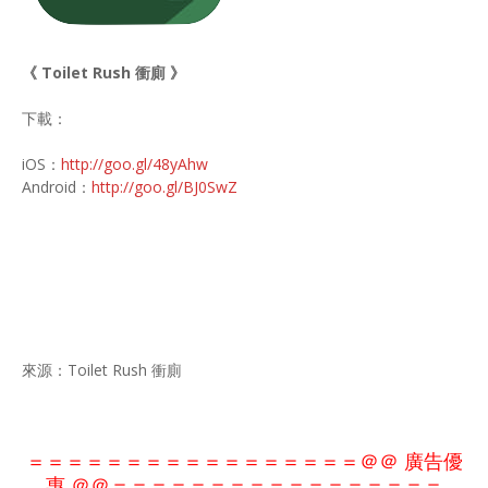
《 Toilet Rush 衝廁 》
下載：
iOS：
http://goo.gl/48yAhw
Android：
http://goo.gl/BJ0SwZ
來源：Toilet Rush 衝廁
＝＝＝＝＝＝＝＝＝＝＝＝＝＝＝＝＝＠＠ 廣告優
惠 ＠＠
＝＝＝＝＝＝＝＝＝＝＝
＝＝＝＝
＝＝