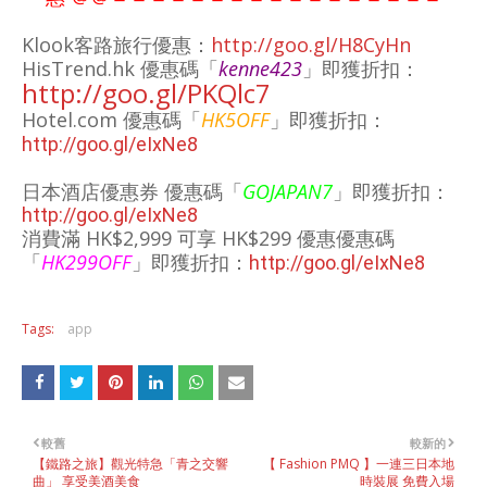
Klook客路旅行優惠：
http://goo.gl/H8CyHn
HisTrend.hk 優惠碼「
kenne423
」即獲折扣：
http://goo.gl/PKQlc7
Hotel.com
優惠碼「
HK5OFF
」即獲折扣：
http://goo.gl/eIxNe8
日本酒店優惠券 優惠碼「
GOJAPAN7
」
即獲折扣：
http://goo.gl/eIxNe8
消費滿 HK$2,999 可享 HK$299 優惠
優惠碼
「
HK299OFF
」即獲折扣：
http://goo.gl/eIxNe8
Tags:
app
較舊
較新的
【鐵路之旅】觀光特急「青之交響
【 Fashion PMQ 】一連三日本地
曲」 享受美酒美食
時裝展 免費入場