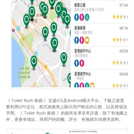
《 Toilet Rush 衝廁 》支援iOS及Android兩大平台，下載之後需
要利用GPS定位，程式就會馬上顯示用戶附近的公廁，以及商場洗
手間。《 Toilet Rush 衝廁 》的廁所名單非常詳盡，除了有地圖之
外，更會有地址、與用戶的距離、評分、有無紙巾供應等資料。