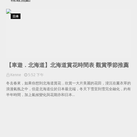
日本
【車遊．北海道】北海道賞花時間表 觀賞季節推薦
Kenne
5:52 下午
冬去春來，如果你想到北海道賞花，欣賞一大片美麗的花田，浸沉在薰衣草的
浪漫氣氛之中，但是北海道位於日本最北端，冬天下雪至到雪完全融化，約有
半年時間，加上氣候變化與花期亦和日本…