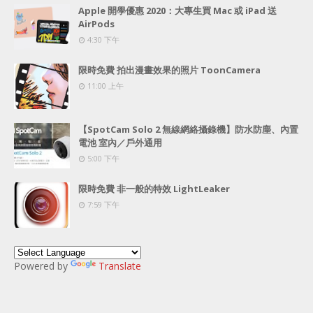
Apple 開學優惠 2020：大專生買 Mac 或 iPad 送
AirPods
4:30 下午
限時免費 拍出漫畫效果的照片 ToonCamera
11:00 上午
【SpotCam Solo 2 無線網絡攝錄機】防水防塵、內置
電池 室內／戶外通用
5:00 下午
限時免費 非一般的特效 LightLeaker
7:59 下午
Powered by
Translate