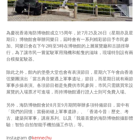
為慶祝香港海防博物館成立15周年，於7月25及26日（星期亦及星
期日）博物館會舉辦同樂日，屆時會有一系列精彩節目予市民參
加。同樂日會在下午2時至5時在博物館的上層展覽廳和古蹟徑舉
行，為了讓市民一嘗駕駛軍用飛機和船隻的滋味，現場特別設有兩
台模擬駕駛器。
除此之外，館內的堡壘大堂也會有表演節目，星期六下午會由香港
弦樂團演出「當古典音樂遇上軍事遺址」節目，而星期日就有兩節
軍事步操表演。各項節目都是免費供市民參與，市民只需購買常設
展覽的入場票才可進場，而持博物館通行證人士則可免費入場。
另外，海防博物館會於8月至9月期間舉辦多項特備節目，當中有
「我們的回憶：當藝術碰上軍事遺跡」、「香港今昔：歷史、考
古、建築與軍事」講座系列、以及「我最喜愛的海防博物館攝影體
驗：智拍‧自拍智能手機拍攝工作坊」等。
Instagram @
kennechu