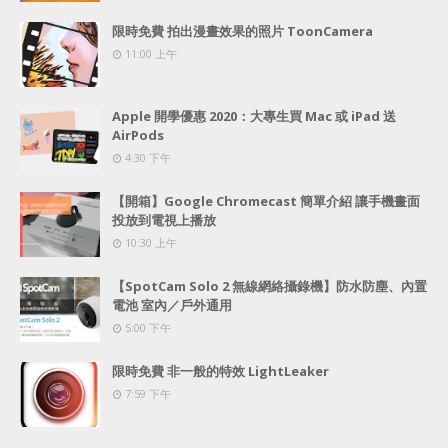
限時免費 拍出漫畫效果的照片 ToonCamera
11:00 上午
Apple 開學優惠 2020：大專生買 Mac 或 iPad 送
AirPods
4:30 下午
【開箱】Google Chromecast 簡單介紹 讓手機畫面
投放到電視上播放
10:30 上午
【SpotCam Solo 2 無線網絡攝錄機】防水防塵、內置
電池 室內／戶外通用
5:00 下午
限時免費 非一般的特效 LightLeaker
7:59 下午