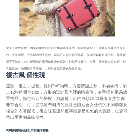
女孩子都愛扮靚，由美容化妝到衣著衣飾都要美美的，那當然要配上一個甚有品味的手提包
包，才是絕配。大品牌的的手提包，當然可以顯出你的高貴，但滿街都是名牌的包，那就變
得平平無奇，若在飯局場合剛巧都是撞色撞款，那就更沒趣了。今天，筆者為大家介紹，別
具風格的「韓國復古手提箱」，絕對會為你帶來豔羨目光。
復古風 個性現
這款「復古手提包」採用PVC物料，方便清潔之餘，不易弄污，加
上12吋的嬌小size，方形的設計及內裡的暗格位，令手提包更易放
置物品，顏色恰到的塔配，無論是上班的白領OL或是青春少艾都
非常合用，可手提或肩帶斜揹的設計更能迎合女仕們的不同季節及
場合的衣著配塔，復古味甚濃和數字鎖更是包包的大賣點，也更可
帶出用家的品味個性。
有興趣購買的朋友,可與筆者聯絡