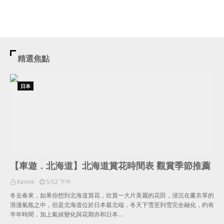
精選焦點
日本
【車遊．北海道】北海道賞花時間表 觀賞季節推薦
Kenne
5:52 下午
冬去春來，如果你想到北海道賞花，欣賞一大片美麗的花田，浸沉在薰衣草的
浪漫氣氛之中，但是北海道位於日本最北端，冬天下雪至到雪完全融化，約有
半年時間，加上氣候變化與花期亦和日本…