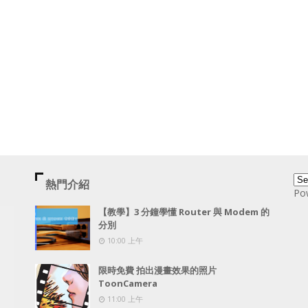
熱門介紹
Po
【教學】3 分鐘學懂 Router 與 Modem 的
分別
10:00 上午
限時免費 拍出漫畫效果的照片
ToonCamera
11:00 上午