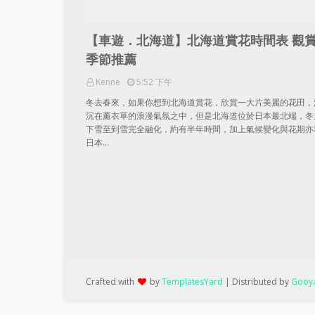
【車遊．北海道】北海道賞花時間表 觀
季節推薦
Kenne
5:52 下午
冬去春來，如果你想到北海道賞花，欣賞一大片美麗的花田，
沉在薰衣草的浪漫氣氛之中，但是北海道位於日本最北端，冬
下雪至到雪完全融化，約有半年時間，加上氣候變化與花期亦
日本…
Crafted with
by
TemplatesYard
| Distributed by
Gooya