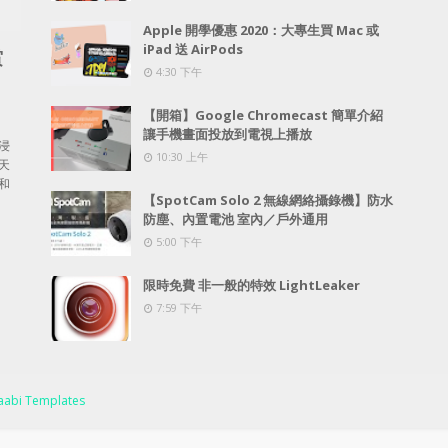
Apple 開學優惠 2020：大專生買 Mac 或
iPad 送 AirPods
賞
4:30 下午
【開箱】Google Chromecast 簡單介紹
讓手機畫面投放到電視上播放
浸
10:30 上午
天
和
【SpotCam Solo 2 無線網絡攝錄機】防水
防塵、內置電池 室內／戶外通用
5:00 下午
限時免費 非一般的特效 LightLeaker
7:59 下午
abi Templates