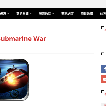
優惠
專題報導
潮流熱話
獨家網店
節日送禮
站
bmarine War