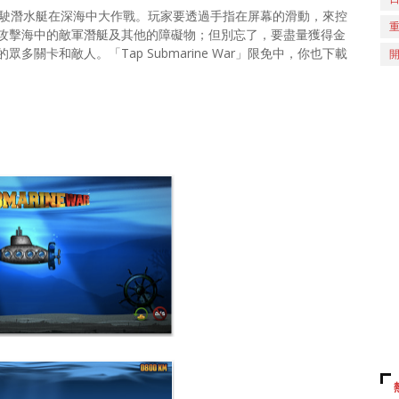
，玩家要駕駛潛水艇在深海中大作戰。玩家要透過手指在屏幕的滑動，來控
攻擊海中的敵軍潛艇及其他的障礙物；但別忘了，要盡量獲得金
關卡和敵人。「Tap Submarine War」限免中，你也下載