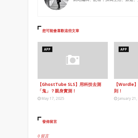
您可能會喜歡這些文章
APP
APP
【GhostTube SLS】用科技去測
【Wordle
「鬼」？親身實測！
則！
May 17, 2025
January 21,
發佈留言
0 留言