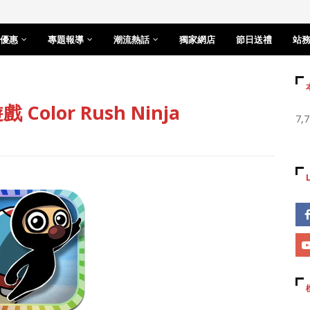
優惠
專題報導
潮流熱話
獨家網店
節日送禮
站
lor Rush Ninja
7,