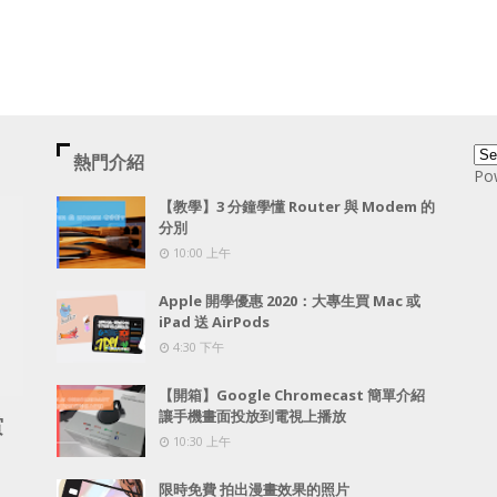
熱門介紹
Po
【教學】3 分鐘學懂 Router 與 Modem 的
分別
10:00 上午
Apple 開學優惠 2020：大專生買 Mac 或
iPad 送 AirPods
4:30 下午
【開箱】Google Chromecast 簡單介紹
讓手機畫面投放到電視上播放
賞
10:30 上午
限時免費 拍出漫畫效果的照片