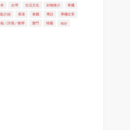
日本
台灣
生活文化
好物推介
希臘
重點介紹
香港
泰國
專訪
專欄文章
開箱／評測／教學
澳門
韓國
app