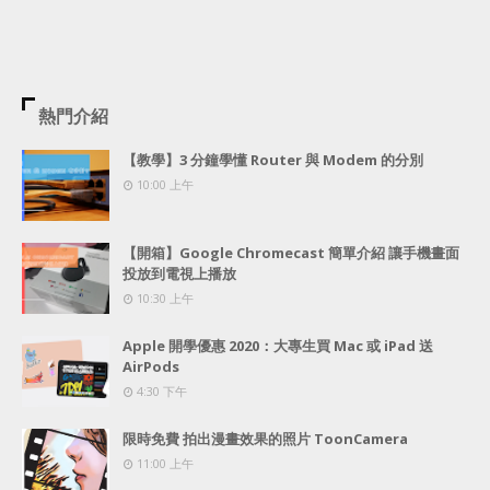
熱門介紹
【教學】3 分鐘學懂 Router 與 Modem 的分別
10:00 上午
【開箱】Google Chromecast 簡單介紹 讓手機畫面
投放到電視上播放
10:30 上午
Apple 開學優惠 2020：大專生買 Mac 或 iPad 送
AirPods
4:30 下午
限時免費 拍出漫畫效果的照片 ToonCamera
11:00 上午