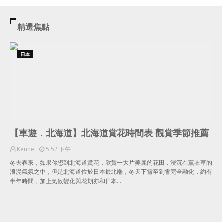
精選焦點
日本
【車遊．北海道】北海道賞花時間表 觀賞季節推薦
Kenne
5:52 下午
冬去春來，如果你想到北海道賞花，欣賞一大片美麗的花田，浸沉在薰衣草的
浪漫氣氛之中，但是北海道位於日本最北端，冬天下雪至到雪完全融化，約有
半年時間，加上氣候變化與花期亦和日本…