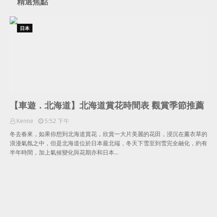
精選焦點
日本
【車遊．北海道】北海道賞花時間表 觀賞季節推薦
Kenne
5:52 下午
冬去春來，如果你想到北海道賞花，欣賞一大片美麗的花田，浸沉在薰衣草的
浪漫氣氛之中，但是北海道位於日本最北端，冬天下雪至到雪完全融化，約有
半年時間，加上氣候變化與花期亦和日本…