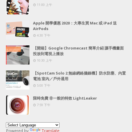
11:00 上午
Apple 開學優惠 2020：大專生買 Mac 或 iPad 送
AirPods
4:30 下午
【開箱】Google Chromecast 簡單介紹 讓手機畫面
投放到電視上播放
10:30 上午
【SpotCam Solo 2 無線網絡攝錄機】防水防塵、內置
電池 室內／戶外通用
5:00 下午
限時免費 非一般的特效 LightLeaker
7:59 下午
Powered by
Translate