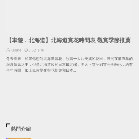
【車遊．北海道】北海道賞花時間表 觀賞季節推薦
Kenne
5:52 下午
冬去春來，如果你想到北海道賞花，欣賞一大片美麗的花田，浸沉在薰衣草的
浪漫氣氛之中，但是北海道位於日本最北端，冬天下雪至到雪完全融化，約有
半年時間，加上氣候變化與花期亦和日本…
熱門介紹