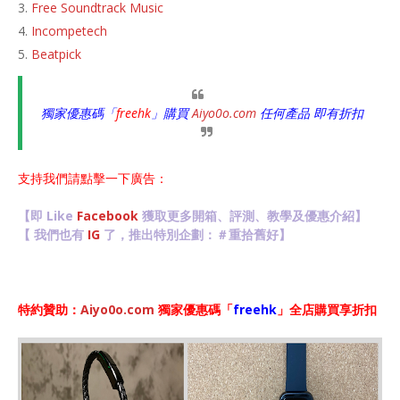
Free Soundtrack Music
Incompetech
Beatpick
獨家優惠碼「
freehk
」購買
Aiyo0o.com
任何產品 即有折扣
支持我們請點擊一下廣告：
【即 Like
Facebook
獲取更多開箱、評測、教學及優惠介紹】
【 我們也有
IG
了，推出特別企劃：＃重拾舊好】
特約贊助：
Aiyo0o.com
獨家優惠碼「
freehk
」全店購買享折扣