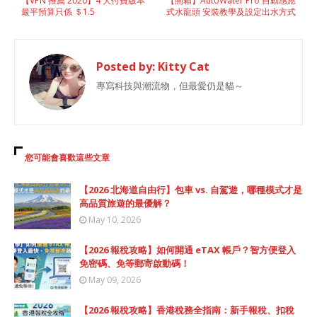
【VPN 推薦 2020】4 大付費版本
【開箱】AutoWater Pro 自動感應
最平預算只係 ＄1.5
式水龍頭 安裝教學及設定出水方式
Posted by:
Kitty Cat
專寫科技與潮流物，但最愛仍是貓～
您可能會喜歡這些文章
【2026 北海道自由行】包車 vs. 自駕遊，哪種模式才是
高品質旅遊的最優解？
May 10, 2026
【2026 報稅攻略】如何開通 eTAX 帳戶？智方便登入
免密碼、免等郵寄啟動碼！
May 09, 2026
【2026 報稅攻略】香港稅務全指南：新手報稅、扣稅