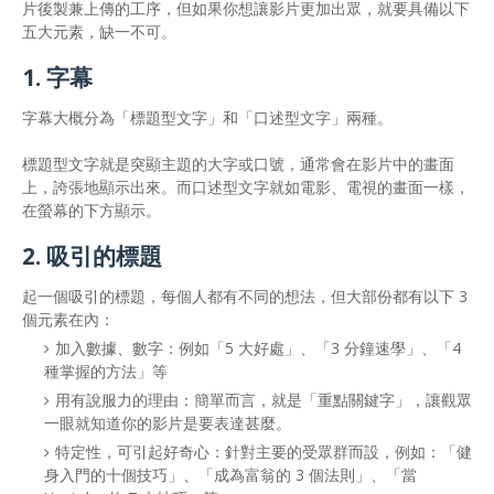
片後製兼上傳的工序，但如果你想讓影片更加出眾，就要具備以下
五大元素，缺一不可。
1. 字幕
字幕大概分為「標題型文字」和「口述型文字」兩種。
標題型文字就是突顯主題的大字或口號，通常會在影片中的畫面
上，誇張地顯示出來。而口述型文字就如電影、電視的畫面一樣，
在螢幕的下方顯示。
2. 吸引的標題
起一個吸引的標題，每個人都有不同的想法，但大部份都有以下 3
個元素在內：
加入數據、數字：例如「5 大好處」、「3 分鐘速學」、「4
種掌握的方法」等
用有說服力的理由：簡單而言，就是「重點關鍵字」，讓觀眾
一眼就知道你的影片是要表達甚麼。
特定性，可引起好奇心：針對主要的受眾群而設，例如：「健
身入門的十個技巧」、「成為富翁的 3 個法則」、「當