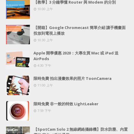
【教學】3 分鐘學懂 Router 與 Modem 的分別
10:00 上午
【開箱】Google Chromecast 簡單介紹 讓手機畫面
投放到電視上播放
10:30 上午
Apple 開學優惠 2020：大專生買 Mac 或 iPad 送
AirPods
4:30 下午
限時免費 拍出漫畫效果的照片 ToonCamera
11:00 上午
限時免費 非一般的特效 LightLeaker
7:59 下午
【SpotCam Solo 2 無線網絡攝錄機】防水防塵、內置