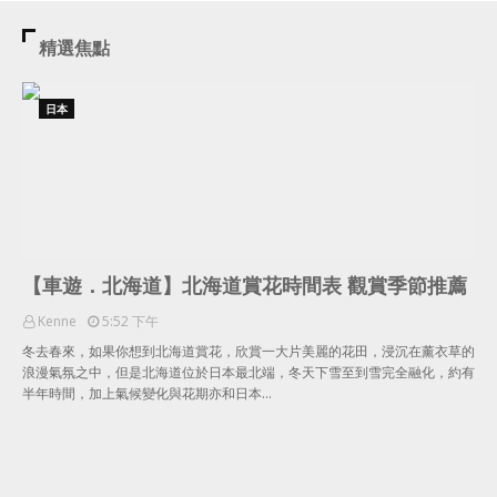
精選焦點
日本
【車遊．北海道】北海道賞花時間表 觀賞季節推薦
Kenne
5:52 下午
冬去春來，如果你想到北海道賞花，欣賞一大片美麗的花田，浸沉在薰衣草的
浪漫氣氛之中，但是北海道位於日本最北端，冬天下雪至到雪完全融化，約有
半年時間，加上氣候變化與花期亦和日本…