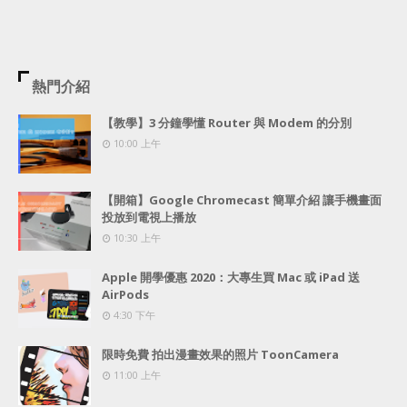
熱門介紹
【教學】3 分鐘學懂 Router 與 Modem 的分別
10:00 上午
【開箱】Google Chromecast 簡單介紹 讓手機畫面
投放到電視上播放
10:30 上午
Apple 開學優惠 2020：大專生買 Mac 或 iPad 送
AirPods
4:30 下午
限時免費 拍出漫畫效果的照片 ToonCamera
11:00 上午