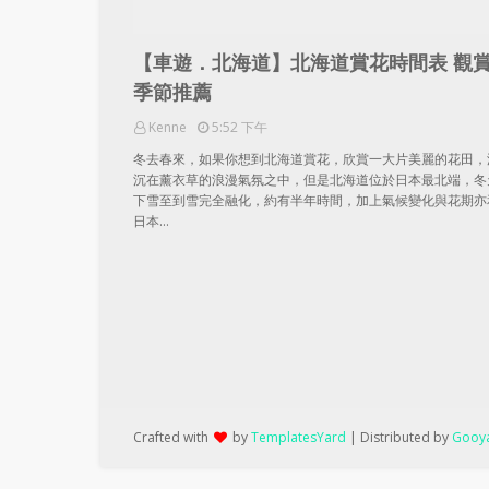
【車遊．北海道】北海道賞花時間表 觀
季節推薦
Kenne
5:52 下午
冬去春來，如果你想到北海道賞花，欣賞一大片美麗的花田，
沉在薰衣草的浪漫氣氛之中，但是北海道位於日本最北端，冬
下雪至到雪完全融化，約有半年時間，加上氣候變化與花期亦
日本…
Crafted with
by
TemplatesYard
| Distributed by
Gooya