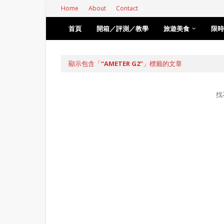
Home
About
Contact
首頁
開箱／評測／教學
旅遊美食
限時
顯示包含「
AMETER G2
」標籤的文章
找