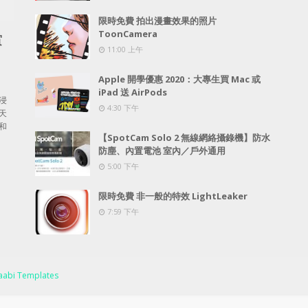
限時免費 拍出漫畫效果的照片
ToonCamera
賞
11:00 上午
Apple 開學優惠 2020：大專生買 Mac 或
iPad 送 AirPods
浸
4:30 下午
天
和
【SpotCam Solo 2 無線網絡攝錄機】防水
防塵、內置電池 室內／戶外通用
5:00 下午
限時免費 非一般的特效 LightLeaker
7:59 下午
abi Templates