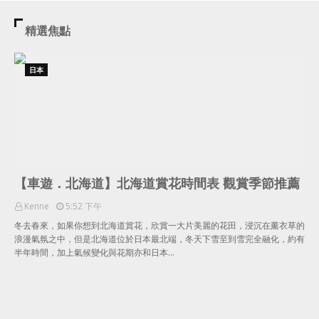
精選焦點
日本
【車遊．北海道】北海道賞花時間表 觀賞季節推薦
Kenne
5:52 下午
冬去春來，如果你想到北海道賞花，欣賞一大片美麗的花田，浸沉在薰衣草的
浪漫氣氛之中，但是北海道位於日本最北端，冬天下雪至到雪完全融化，約有
半年時間，加上氣候變化與花期亦和日本…