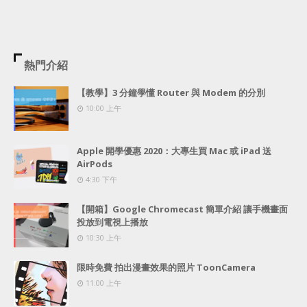
熱門介紹
【教學】3 分鐘學懂 Router 與 Modem 的分別
10:00 上午
Apple 開學優惠 2020：大專生買 Mac 或 iPad 送
AirPods
4:30 下午
【開箱】Google Chromecast 簡單介紹 讓手機畫面
投放到電視上播放
10:30 上午
限時免費 拍出漫畫效果的照片 ToonCamera
11:00 上午