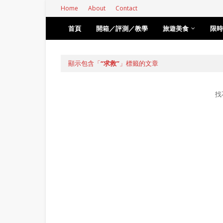
Home
About
Contact
首頁
開箱／評測／教學
旅遊美食
限時
顯示包含「
求救
」標籤的文章
找