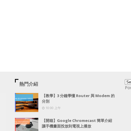
熱門介紹
Po
【教學】3 分鐘學懂 Router 與 Modem 的
分別
10:00 上午
【開箱】Google Chromecast 簡單介紹
讓手機畫面投放到電視上播放