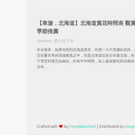
【車遊．北海道】北海道賞花時間表 觀
季節推薦
Kenne
5:52 下午
冬去春來，如果你想到北海道賞花，欣賞一大片美麗的花田，
沉在薰衣草的浪漫氣氛之中，但是北海道位於日本最北端，冬
下雪至到雪完全融化，約有半年時間，加上氣候變化與花期亦
日本…
Crafted with
by
TemplatesYard
| Distributed by
Gooya