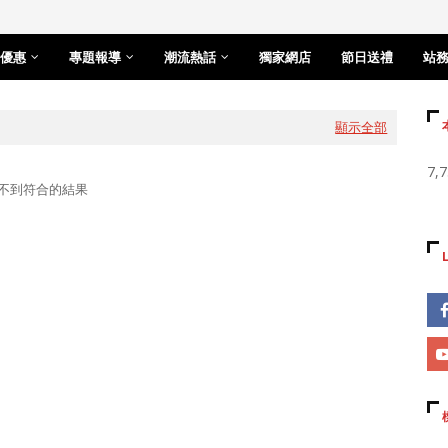
優惠
專題報導
潮流熱話
獨家網店
節日送禮
站
顯示全部
7,
不到符合的結果