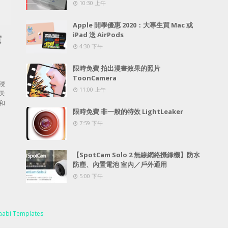
10:30 上午
Apple 開學優惠 2020：大專生買 Mac 或
iPad 送 AirPods
賞
4:30 下午
限時免費 拍出漫畫效果的照片
ToonCamera
浸
11:00 上午
天
和
限時免費 非一般的特效 LightLeaker
7:59 下午
【SpotCam Solo 2 無線網絡攝錄機】防水
防塵、內置電池 室內／戶外通用
5:00 下午
abi Templates