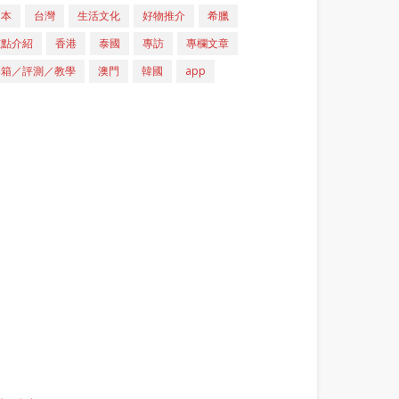
日本
台灣
生活文化
好物推介
希臘
重點介紹
香港
泰國
專訪
專欄文章
開箱／評測／教學
澳門
韓國
app