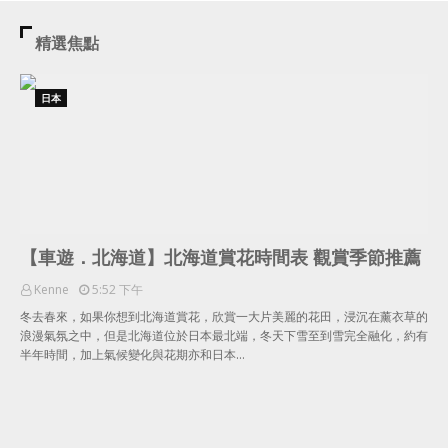
精選焦點
日本
【車遊．北海道】北海道賞花時間表 觀賞季節推薦
Kenne
5:52 下午
冬去春來，如果你想到北海道賞花，欣賞一大片美麗的花田，浸沉在薰衣草的
浪漫氣氛之中，但是北海道位於日本最北端，冬天下雪至到雪完全融化，約有
半年時間，加上氣候變化與花期亦和日本…