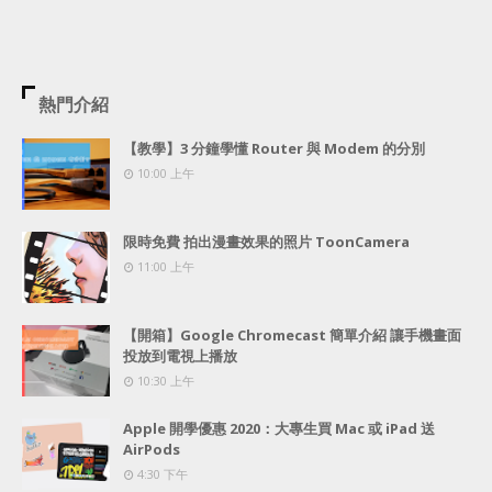
熱門介紹
【教學】3 分鐘學懂 Router 與 Modem 的分別
10:00 上午
限時免費 拍出漫畫效果的照片 ToonCamera
11:00 上午
【開箱】Google Chromecast 簡單介紹 讓手機畫面
投放到電視上播放
10:30 上午
Apple 開學優惠 2020：大專生買 Mac 或 iPad 送
AirPods
4:30 下午