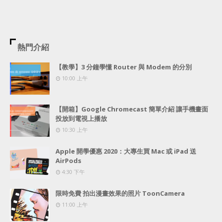
熱門介紹
【教學】3 分鐘學懂 Router 與 Modem 的分別
10:00 上午
【開箱】Google Chromecast 簡單介紹 讓手機畫面
投放到電視上播放
10:30 上午
Apple 開學優惠 2020：大專生買 Mac 或 iPad 送
AirPods
4:30 下午
限時免費 拍出漫畫效果的照片 ToonCamera
11:00 上午