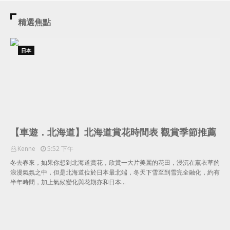
精選焦點
日本
【車遊．北海道】北海道賞花時間表 觀賞季節推薦
Kenne
5:52 下午
冬去春來，如果你想到北海道賞花，欣賞一大片美麗的花田，浸沉在薰衣草的
浪漫氣氛之中，但是北海道位於日本最北端，冬天下雪至到雪完全融化，約有
半年時間，加上氣候變化與花期亦和日本…