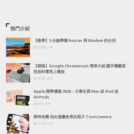
熱門介紹
【教學】3 分鐘學懂 Router 與 Modem 的分別
10:00 上午
【開箱】Google Chromecast 簡單介紹 讓手機畫面
投放到電視上播放
10:30 上午
Apple 開學優惠 2020：大專生買 Mac 或 iPad 送
AirPods
4:30 下午
限時免費 拍出漫畫效果的照片 ToonCamera
11:00 上午