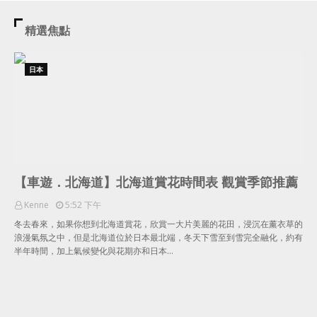
精選焦點
日本
【車遊．北海道】北海道賞花時間表 觀賞季節推薦
Kenne
5:52 下午
冬去春來，如果你想到北海道賞花，欣賞一大片美麗的花田，浸沉在薰衣草的
浪漫氣氛之中，但是北海道位於日本最北端，冬天下雪至到雪完全融化，約有
半年時間，加上氣候變化與花期亦和日本…