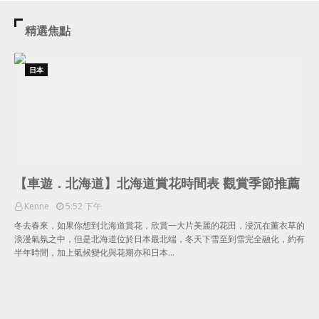
精選焦點
日本
【車遊．北海道】北海道賞花時間表 觀賞季節推薦
Kenne
5:52 下午
冬去春來，如果你想到北海道賞花，欣賞一大片美麗的花田，浸沉在薰衣草的
浪漫氣氛之中，但是北海道位於日本最北端，冬天下雪至到雪完全融化，約有
半年時間，加上氣候變化與花期亦和日本…