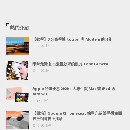
熱門介紹
【教學】3 分鐘學懂 Router 與 Modem 的分別
10:00 上午
限時免費 拍出漫畫效果的照片 ToonCamera
11:00 上午
Apple 開學優惠 2020：大專生買 Mac 或 iPad 送
AirPods
4:30 下午
【開箱】Google Chromecast 簡單介紹 讓手機畫面
投放到電視上播放
10:30 上午