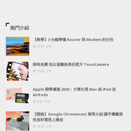
熱門介紹
【教學】3 分鐘學懂 Router 與 Modem 的分別
10:00 上午
限時免費 拍出漫畫效果的照片 ToonCamera
11:00 上午
Apple 開學優惠 2020：大專生買 Mac 或 iPad 送
AirPods
4:30 下午
【開箱】Google Chromecast 簡單介紹 讓手機畫面
投放到電視上播放
10:30 上午