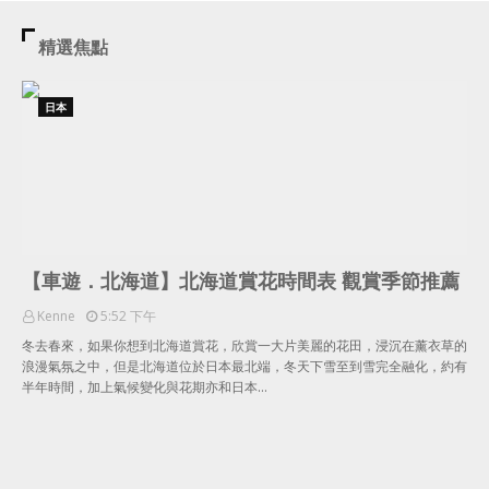
精選焦點
日本
【車遊．北海道】北海道賞花時間表 觀賞季節推薦
Kenne
5:52 下午
冬去春來，如果你想到北海道賞花，欣賞一大片美麗的花田，浸沉在薰衣草的
浪漫氣氛之中，但是北海道位於日本最北端，冬天下雪至到雪完全融化，約有
半年時間，加上氣候變化與花期亦和日本…