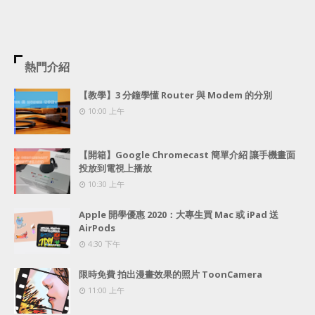
熱門介紹
【教學】3 分鐘學懂 Router 與 Modem 的分別
10:00 上午
【開箱】Google Chromecast 簡單介紹 讓手機畫面
投放到電視上播放
10:30 上午
Apple 開學優惠 2020：大專生買 Mac 或 iPad 送
AirPods
4:30 下午
限時免費 拍出漫畫效果的照片 ToonCamera
11:00 上午