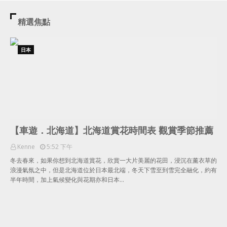
精選焦點
日本
【車遊．北海道】北海道賞花時間表 觀賞季節推薦
Kenne
5:52 下午
冬去春來，如果你想到北海道賞花，欣賞一大片美麗的花田，浸沉在薰衣草的
浪漫氣氛之中，但是北海道位於日本最北端，冬天下雪至到雪完全融化，約有
半年時間，加上氣候變化與花期亦和日本…