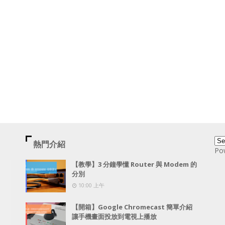
熱門介紹
Po
【教學】3 分鐘學懂 Router 與 Modem 的
分別
10:00 上午
【開箱】Google Chromecast 簡單介紹
讓手機畫面投放到電視上播放