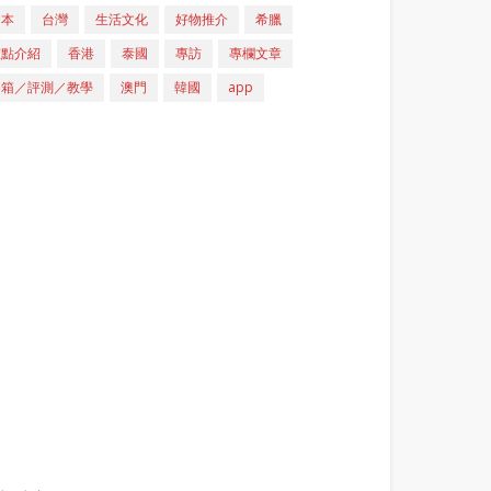
日本
台灣
生活文化
好物推介
希臘
重點介紹
香港
泰國
專訪
專欄文章
開箱／評測／教學
澳門
韓國
app