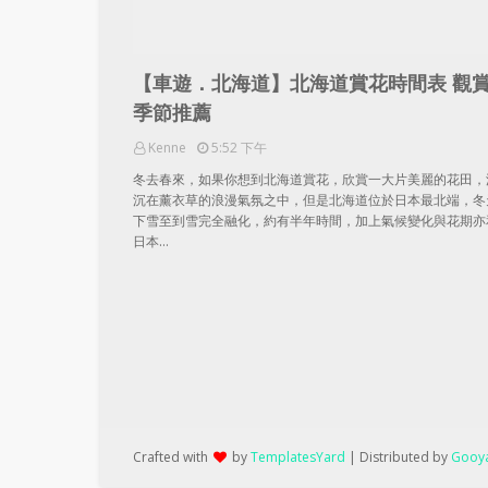
【車遊．北海道】北海道賞花時間表 觀
季節推薦
Kenne
5:52 下午
冬去春來，如果你想到北海道賞花，欣賞一大片美麗的花田，
沉在薰衣草的浪漫氣氛之中，但是北海道位於日本最北端，冬
下雪至到雪完全融化，約有半年時間，加上氣候變化與花期亦
日本…
Crafted with
by
TemplatesYard
| Distributed by
Gooya