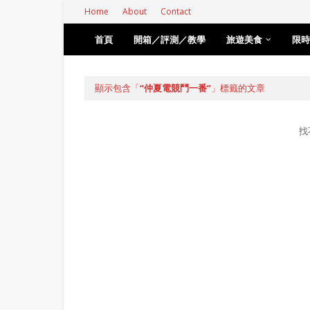
Home
About
Contact
首頁
開箱／評測／教學
旅遊美食
限時
顯示包含「
仲夏電競鬥一番
」標籤的文章
找