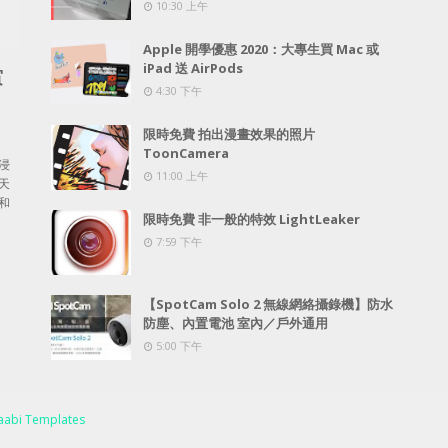
10:30 上午
Apple 開學優惠 2020：大專生買 Mac 或
iPad 送 AirPods
賞
4:30 下午
限時免費 拍出漫畫效果的照片
ToonCamera
浸
11:00 上午
天
和
限時免費 非一般的特效 LightLeaker
7:59 下午
【SpotCam Solo 2 無線網絡攝錄機】防水
防塵、內置電池 室內／戶外通用
5:00 下午
abi Templates