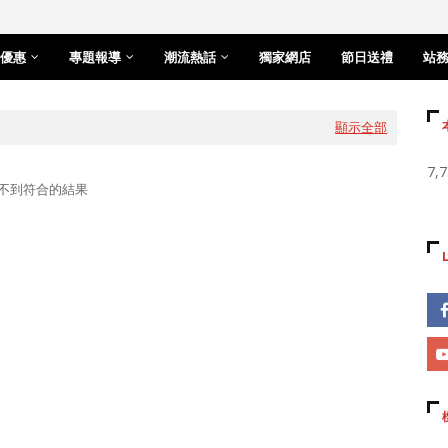
優惠
專題報導
潮流熱話
獨家網店
節日送禮
站
顯示全部
7,
不到符合的結果