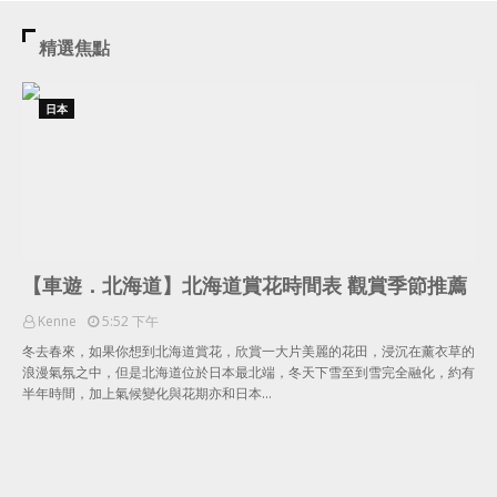
精選焦點
日本
【車遊．北海道】北海道賞花時間表 觀賞季節推薦
Kenne
5:52 下午
冬去春來，如果你想到北海道賞花，欣賞一大片美麗的花田，浸沉在薰衣草的
浪漫氣氛之中，但是北海道位於日本最北端，冬天下雪至到雪完全融化，約有
半年時間，加上氣候變化與花期亦和日本…