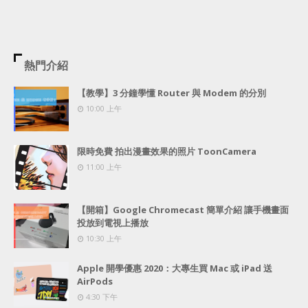
熱門介紹
【教學】3 分鐘學懂 Router 與 Modem 的分別
10:00 上午
限時免費 拍出漫畫效果的照片 ToonCamera
11:00 上午
【開箱】Google Chromecast 簡單介紹 讓手機畫面
投放到電視上播放
10:30 上午
Apple 開學優惠 2020：大專生買 Mac 或 iPad 送
AirPods
4:30 下午