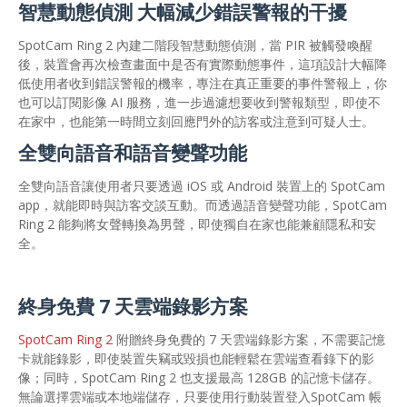
智慧動態偵測 大幅減少錯誤警報的干擾
SpotCam Ring 2 內建二階段智慧動態偵測，當 PIR 被觸發喚醒
後，裝置會再次檢查畫面中是否有實際動態事件，這項設計大幅降
低使用者收到錯誤警報的機率，專注在真正重要的事件警報上，你
也可以訂閱影像 AI 服務，進一步過濾想要收到警報類型，即使不
在家中，也能第一時間立刻回應門外的訪客或注意到可疑人士。
全雙向語音和語音變聲功能
全雙向語音讓使用者只要透過 iOS 或 Android 裝置上的 SpotCam
app，就能即時與訪客交談互動。而透過語音變聲功能，SpotCam
Ring 2 能夠將女聲轉換為男聲，即使獨自在家也能兼顧隱私和安
全。
終身免費 7 天雲端錄影方案
SpotCam Ring 2
附贈終身免費的 7 天雲端錄影方案，不需要記憶
卡就能錄影，即使裝置失竊或毀損也能輕鬆在雲端查看錄下的影
像；同時，SpotCam Ring 2 也支援最高 128GB 的記憶卡儲存。
無論選擇雲端或本地端儲存，只要使用行動裝置登入SpotCam 帳