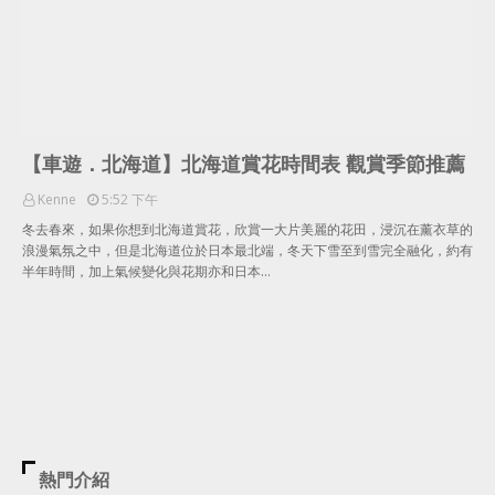
【車遊．北海道】北海道賞花時間表 觀賞季節推薦
Kenne
5:52 下午
冬去春來，如果你想到北海道賞花，欣賞一大片美麗的花田，浸沉在薰衣草的
浪漫氣氛之中，但是北海道位於日本最北端，冬天下雪至到雪完全融化，約有
半年時間，加上氣候變化與花期亦和日本…
熱門介紹