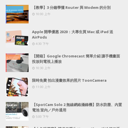
【教學】3 分鐘學懂 Router 與 Modem 的分別
10:00 上午
Apple 開學優惠 2020：大專生買 Mac 或 iPad 送
AirPods
4:30 下午
【開箱】Google Chromecast 簡單介紹 讓手機畫面
投放到電視上播放
10:30 上午
限時免費 拍出漫畫效果的照片 ToonCamera
11:00 上午
【SpotCam Solo 2 無線網絡攝錄機】防水防塵、內置
電池 室內／戶外通用
5:00 下午