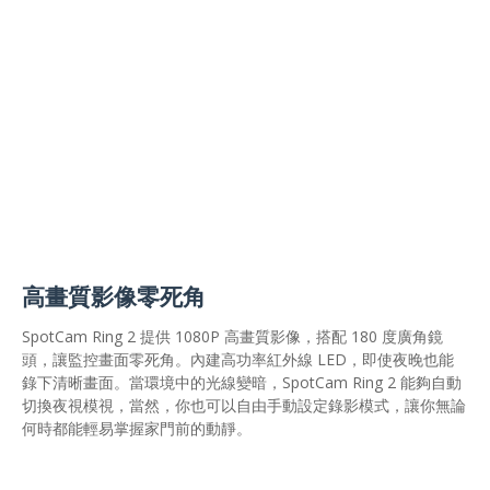
高畫質影像零死角
SpotCam Ring 2 提供 1080P 高畫質影像，搭配 180 度廣角鏡
頭，讓監控畫面零死角。內建高功率紅外線 LED，即使夜晚也能
錄下清晰畫面。當環境中的光線變暗，SpotCam Ring 2 能夠自動
切換夜視模視，當然，你也可以自由手動設定錄影模式，讓你無論
何時都能輕易掌握家門前的動靜。