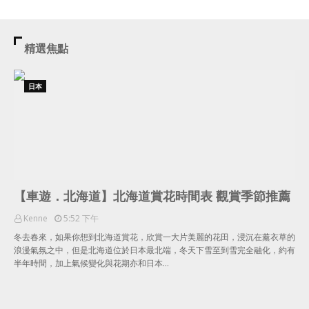
精選焦點
日本
【車遊．北海道】北海道賞花時間表 觀賞季節推薦
Kenne
5:52 下午
冬去春來，如果你想到北海道賞花，欣賞一大片美麗的花田，浸沉在薰衣草的
浪漫氣氛之中，但是北海道位於日本最北端，冬天下雪至到雪完全融化，約有
半年時間，加上氣候變化與花期亦和日本…