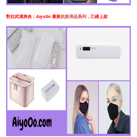
對抗武漢肺炎：Aiyo0o 最新
抗疫用品系列
，己經上架