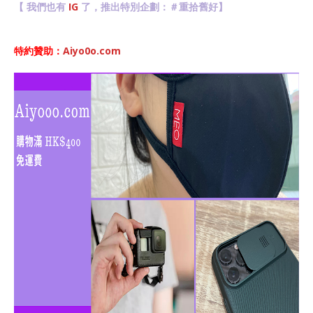
【 我們也有
IG
了，推出特別企劃：＃重拾舊好】
特約贊助：
Aiyo0o.com