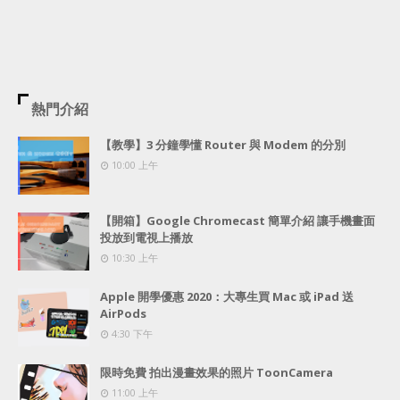
熱門介紹
【教學】3 分鐘學懂 Router 與 Modem 的分別
10:00 上午
【開箱】Google Chromecast 簡單介紹 讓手機畫面
投放到電視上播放
10:30 上午
Apple 開學優惠 2020：大專生買 Mac 或 iPad 送
AirPods
4:30 下午
限時免費 拍出漫畫效果的照片 ToonCamera
11:00 上午