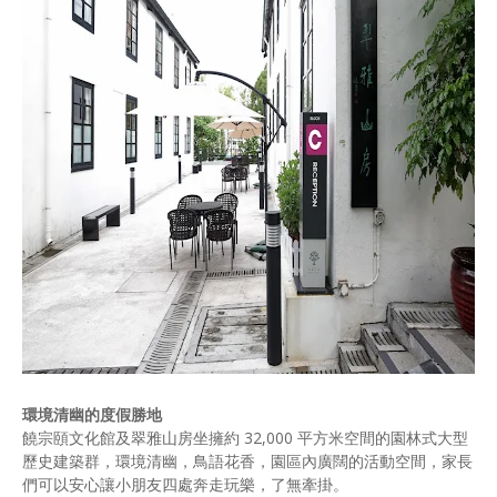
環境清幽的度假勝地
饒宗頤文化館及翠雅山房坐擁約 32,000 平方米空間的園林式大型
歷史建築群，環境清幽，鳥語花香，園區內廣闊的活動空間，家長
們可以安心讓小朋友四處奔走玩樂，了無牽掛。