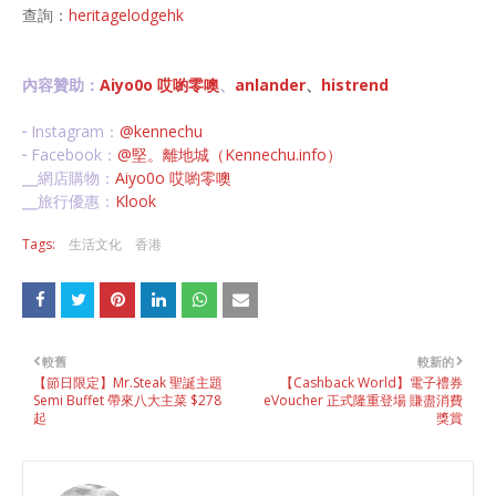
查詢：
heritagelodgehk
內容贊助：
Aiyo0o 哎喲零噢
、
anlander
、
histrend
╴Instagram：
@kennechu
╴Facebook：
@堅。離地城（Kennechu.info）
╴網店購物：
Aiyo0o 哎喲零噢
╴旅行優惠：
Klook
Tags:
生活文化
香港
較舊
較新的
【節日限定】Mr.Steak 聖誕主題
【Cashback World】電子禮券
Semi Buffet 帶來八大主菜 $278
eVoucher 正式隆重登場 賺盡消費
起
獎賞