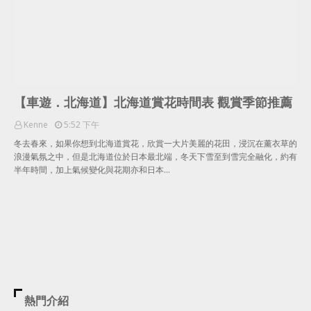
【車遊．北海道】北海道賞花時間表 觀賞季節推薦
Kenne
5:52 下午
冬去春來，如果你想到北海道賞花，欣賞一大片美麗的花田，浸沉在薰衣草的
浪漫氣氛之中，但是北海道位於日本最北端，冬天下雪至到雪完全融化，約有
半年時間，加上氣候變化與花期亦和日本…
熱門介紹