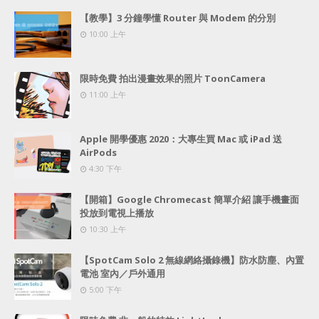
【教學】3 分鐘學懂 Router 與 Modem 的分別
10:00 上午
限時免費 拍出漫畫效果的照片 ToonCamera
11:00 上午
Apple 開學優惠 2020：大專生買 Mac 或 iPad 送
AirPods
4:30 下午
【開箱】Google Chromecast 簡單介紹 讓手機畫面
投放到電視上播放
10:30 上午
【SpotCam Solo 2 無線網絡攝錄機】防水防塵、內置
電池 室內／戶外通用
5:00 下午