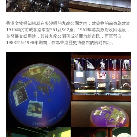
香港文物探知館就在尖沙咀的九龍公園之內，建築物的前身為建於
1910年的前威菲路軍營S61及S62座。1967年港英政府收回地段，
並發展文娛用途，其後九龍公園落成並開放給市民，而軍營自
1983年至1998年期間，作為香港歷史博物館的臨時館址。