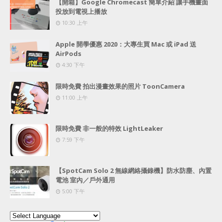
【開箱】Google Chromecast 簡單介紹 讓手機畫面
投放到電視上播放
10:30 上午
Apple 開學優惠 2020：大專生買 Mac 或 iPad 送
AirPods
4:30 下午
限時免費 拍出漫畫效果的照片 ToonCamera
11:00 上午
限時免費 非一般的特效 LightLeaker
7:59 下午
【SpotCam Solo 2 無線網絡攝錄機】防水防塵、內置
電池 室內／戶外通用
5:00 下午