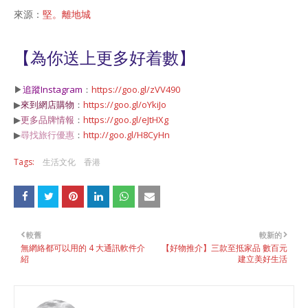
來源：
堅。離地城
【為你送上更多好着數】
▶
追蹤Instagram
：
https://goo.gl/zVV490
▶
來到網店購物
：
https://goo.gl/oYkiJo
▶
更多品牌情報
：
https://goo.gl/eJtHXg
▶
尋找旅行優惠
：
http://goo.gl/H8CyHn
Tags:
生活文化
香港
較舊
較新的
無網絡都可以用的 4 大通訊軟件介
【好物推介】三款至抵家品 數百元
紹
建立美好生活