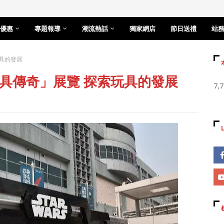
優惠
專題報導
潮流熱話
獨家網店
節日送禮
站
具的發展
具傳奇」展覽 探索玩具的發展
7,