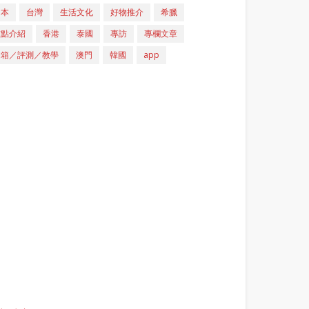
日本
台灣
生活文化
好物推介
希臘
重點介紹
香港
泰國
專訪
專欄文章
開箱／評測／教學
澳門
韓國
app