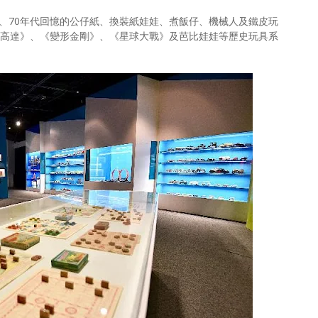
、70年代回憶的公仔紙、換裝紙娃娃、煮飯仔、機械人及鐵皮玩
士高達》、《變形金剛》、《星球大戰》及芭比娃娃等歷史玩具系