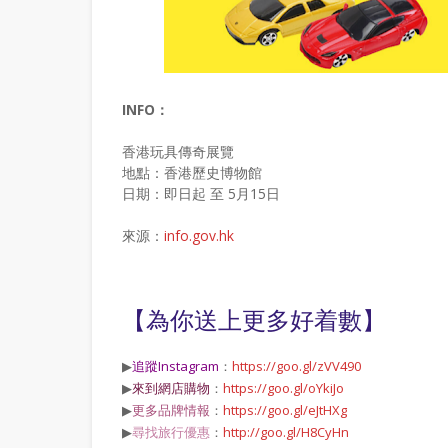
INFO：
香港玩具傳奇展覽
地點：香港歷史博物館
日期：即日起 至 5月15日
來源：
info.gov.hk
【為你送上更多好着數】
▶
追蹤Instagram
：
https://goo.gl/zVV490
▶
來到網店購物
：
https://goo.gl/oYkiJo
▶
更多品牌情報
：
https://goo.gl/eJtHXg
▶
尋找旅行優惠
：
http://goo.gl/H8CyHn