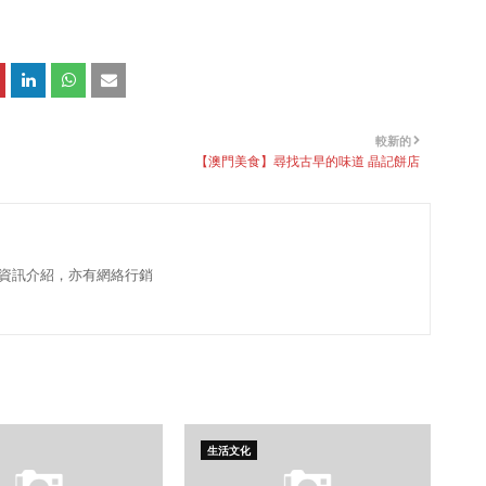
較新的
【澳門美食】尋找古早的味道 晶記餅店
資訊介紹，亦有網絡行銷
生活文化