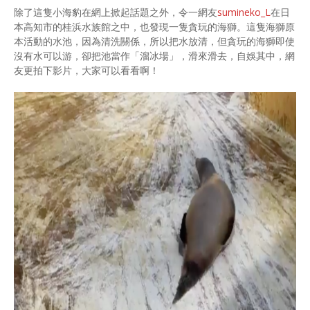
除了這隻小海豹在網上掀起話題之外，令一網友
sumineko_L
在日
本高知市的桂浜水族館之中，也發現一隻貪玩的海獅。這隻海獅原
本活動的水池，因為清洗關係，所以把水放清，但貪玩的海獅即使
沒有水可以游，卻把池當作「溜冰場」，滑來滑去，自娛其中，網
友更拍下影片，大家可以看看啊！