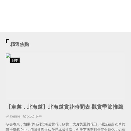
精選焦點
日本
【車遊．北海道】北海道賞花時間表 觀賞季節推薦
Kenne
5:52 下午
冬去春來，如果你想到北海道賞花，欣賞一大片美麗的花田，浸沉在薰衣草的
浪漫氣氛之中，但是北海道位於日本最北端，冬天下雪至到雪完全融化，約有