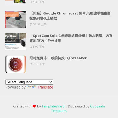
4:30 下午
【開箱】Google Chromecast 簡單介紹 讓手機畫面
投放到電視上播放
10:30 上午
【SpotCam Solo 2 無線網絡攝錄機】防水防塵、內置
電池 室內／戶外通用
5:00 下午
限時免費 非一般的特效 LightLeaker
7:59 下午
Powered by
Translate
Crafted with
by
TemplatesYard
| Distributed by
Gooyaabi
Templates