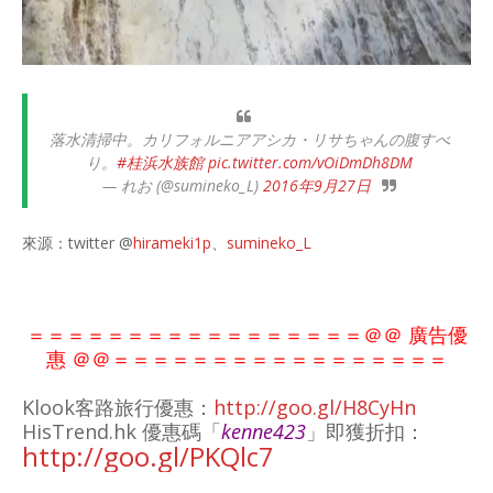
落水清掃中。カリフォルニアアシカ・リサちゃんの腹すべ
り。
#桂浜水族館
pic.twitter.com/vOiDmDh8DM
— れお (@sumineko_L)
2016年9月27日
來源：twitter @
hirameki1p
、
sumineko_L
＝＝＝＝＝＝＝＝＝＝＝＝＝＝＝＝＝＠＠ 廣告優
惠 ＠＠
＝＝＝＝＝＝＝＝＝＝＝
＝＝＝＝
＝＝
Klook客路旅行優惠：
http://goo.gl/H8CyHn
HisTrend.hk 優惠碼「
kenne423
」即獲折扣：
http://goo.gl/PKQlc7