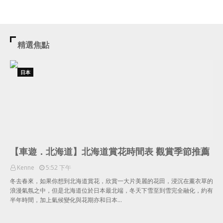
精選焦點
日本
【車遊．北海道】北海道賞花時間表 觀賞季節推薦
Kenne
5:52 下午
冬去春來，如果你想到北海道賞花，欣賞一大片美麗的花田，浸沉在薰衣草的
浪漫氣氛之中，但是北海道位於日本最北端，冬天下雪至到雪完全融化，約有
半年時間，加上氣候變化與花期亦和日本…