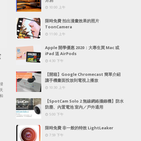
分別
10:00 上午
限時免費 拍出漫畫效果的照片
ToonCamera
11:00 上午
Apple 開學優惠 2020：大專生買 Mac 或
iPad 送 AirPods
賞
4:30 下午
【開箱】Google Chromecast 簡單介紹
讓手機畫面投放到電視上播放
浸
10:30 上午
天
和
【SpotCam Solo 2 無線網絡攝錄機】防水
防塵、內置電池 室內／戶外通用
5:00 下午
限時免費 非一般的特效 LightLeaker
7:59 下午