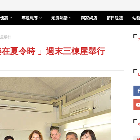
優惠
專題報導
潮流熱話
獨家網店
節日送禮
站
棟屋舉行
樂在夏令時 」週末三棟屋舉行