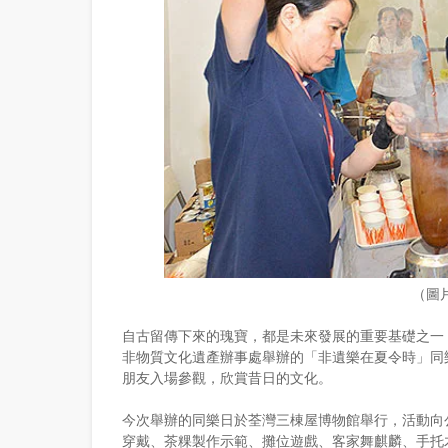
（圖
自古留傳下來的瑰寶，都是未來發展的重要基礎之一
非物質文化遺產辦事處舉辦的「非遺樂在夏令時」同
朋友入場參觀，欣賞昔日的文化。
今次舉辦的同樂日於荃灣三棟屋博物館舉行，活動向
穿戴、茶粿製作示範、攤位遊戲、客家舞麒麟、手托