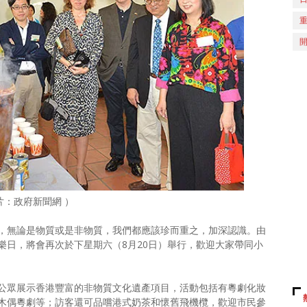
片：政府新聞網 ）
，無論是物質或是非物質，我們都應該珍而重之，加深認識。由
樂日，將會再次於下星期六（8月20日）舉行，歡迎大家帶同小
公眾展示香港豐富的非物質文化遺產項目，活動包括有粵劇化妝
木偶粵劇等；訪客還可品嚐港式奶茶和懷舊飛機欖，歡迎市民參