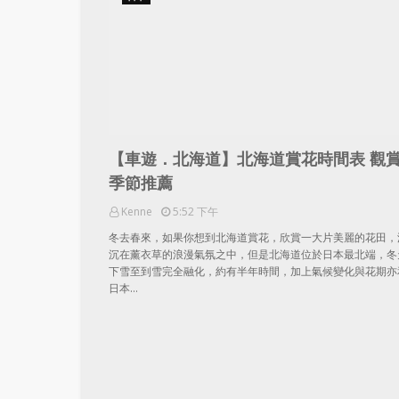
【車遊．北海道】北海道賞花時間表 觀
季節推薦
Kenne
5:52 下午
冬去春來，如果你想到北海道賞花，欣賞一大片美麗的花田，
沉在薰衣草的浪漫氣氛之中，但是北海道位於日本最北端，冬
下雪至到雪完全融化，約有半年時間，加上氣候變化與花期亦
日本…