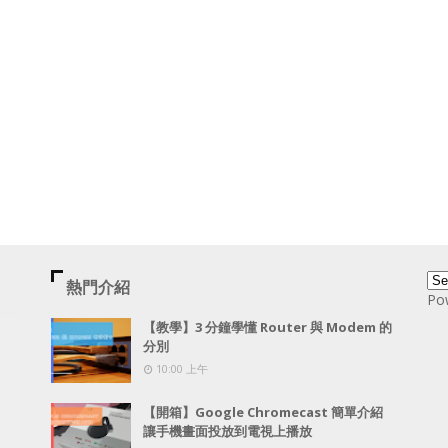
熱門介紹
Po
【教學】3 分鐘學懂 Router 與 Modem 的
分別
10:00 上午
【開箱】Google Chromecast 簡單介紹
讓手機畫面投放到電視上播放