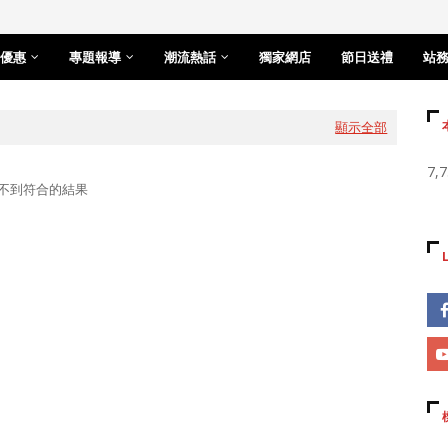
優惠
專題報導
潮流熱話
獨家網店
節日送禮
站
顯示全部
7,
不到符合的結果