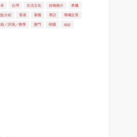
日本
台灣
生活文化
好物推介
希臘
重點介紹
香港
泰國
專訪
專欄文章
開箱／評測／教學
澳門
韓國
app