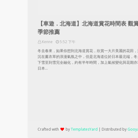
【車遊．北海道】北海道賞花時間表 觀
季節推薦
Kenne
5:52 下午
冬去春來，如果你想到北海道賞花，欣賞一大片美麗的花田，
沉在薰衣草的浪漫氣氛之中，但是北海道位於日本最北端，冬
下雪至到雪完全融化，約有半年時間，加上氣候變化與花期亦
日本…
Crafted with
by
TemplatesYard
| Distributed by
Gooya