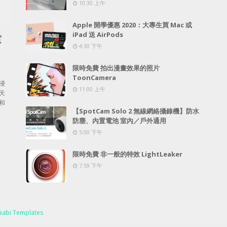
10:30 上午
Apple 開學優惠 2020：大專生買 Mac 或
iPad 送 AirPods
賞
4:30 下午
限時免費 拍出漫畫效果的照片
ToonCamera
浸
11:00 上午
天
和
【SpotCam Solo 2 無線網絡攝錄機】防水
防塵、內置電池 室內／戶外通用
5:00 下午
限時免費 非一般的特效 LightLeaker
7:59 下午
abi Templates