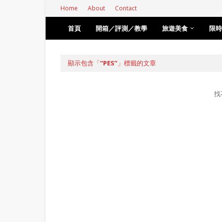
Home
About
Contact
首頁
開箱／評測／教學
旅遊美食
限時
顯示包含「
PES
」標籤的文章
找