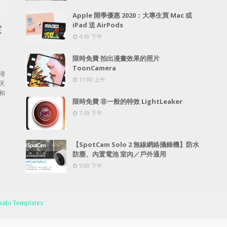
Apple 開學優惠 2020：大專生買 Mac 或
iPad 送 AirPods
賞
4:30 下午
限時免費 拍出漫畫效果的照片
ToonCamera
浸
11:00 上午
天
和
限時免費 非一般的特效 LightLeaker
7:59 下午
【SpotCam Solo 2 無線網絡攝錄機】防水
防塵、內置電池 室內／戶外通用
5:00 下午
abi Templates