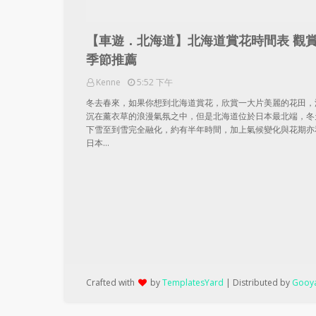
【車遊．北海道】北海道賞花時間表 觀
季節推薦
Kenne
5:52 下午
冬去春來，如果你想到北海道賞花，欣賞一大片美麗的花田，
沉在薰衣草的浪漫氣氛之中，但是北海道位於日本最北端，冬
下雪至到雪完全融化，約有半年時間，加上氣候變化與花期亦
日本…
Crafted with
by
TemplatesYard
| Distributed by
Gooya