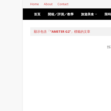
Home
About
Contact
首頁
開箱／評測／教學
旅遊美食
限時
顯示包含「
AMETER G2
」標籤的文章
找