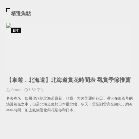
精選焦點
日本
【車遊．北海道】北海道賞花時間表 觀賞季節推薦
Kenne
5:52 下午
冬去春來，如果你想到北海道賞花，欣賞一大片美麗的花田，浸沉在薰衣草的
浪漫氣氛之中，但是北海道位於日本最北端，冬天下雪至到雪完全融化，約有
半年時間，加上氣候變化與花期亦和日本…