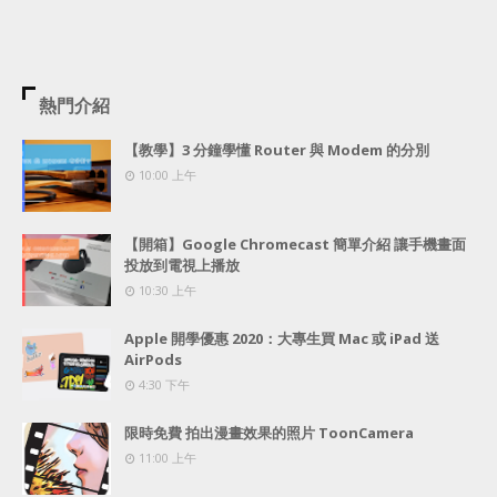
熱門介紹
【教學】3 分鐘學懂 Router 與 Modem 的分別
10:00 上午
【開箱】Google Chromecast 簡單介紹 讓手機畫面
投放到電視上播放
10:30 上午
Apple 開學優惠 2020：大專生買 Mac 或 iPad 送
AirPods
4:30 下午
限時免費 拍出漫畫效果的照片 ToonCamera
11:00 上午